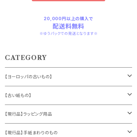
20,000円以上の購入で
配送料無料
※ゆうパックでの発送となります※
CATEGORY
【ヨーロッパの古いもの】
ヴィンテージアクセサリー
【古い紙もの】
おもちゃ、ぬいぐるみ
切手、FDC
【現行品】ラッピング用品
くま、テディベア
ヴィンテージファブリック
ポストカード、カレンダー
伝票、タグ、シール
【現行品】手紙まわりのもの