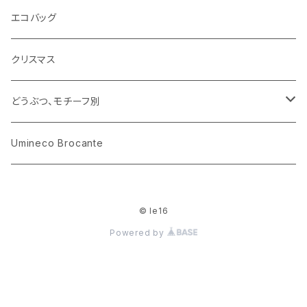
花びん
古せっけん
陶磁器
エコバッグ
木のおもちゃ
小物入れ
カップアンドソーサー
ラッピングペーパー、壁紙
木製品
クリスマス
ハリネズミ
グラス
プレート
ホーロー
どうぶつ、モチーフ別
おままごと
花びん
メタル
くま、ベア
Umineco Brocante
小物入れ
お菓子の型
プラスチック
うさぎ
© le16
調理器具
ピューター
ねこ、ネコ
Powered by
イヌ、いぬ