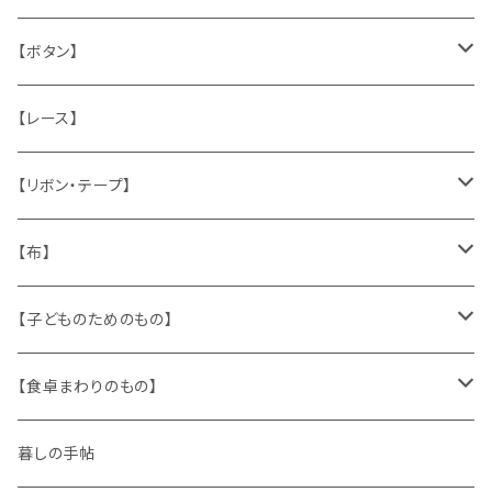
うさぎ
ハンドメイド製品
マッチラベル、食品ラベル
袋、ラッピングペーパー
封筒、ポストカード
【ボタン】
ねこ
お部屋に飾るもの
蔵書票、荷札、ビュバー、伝票
ひも、テープ
切手
木
【レース】
いぬ
メタル製品
シール、ステッカー、クロモス
スタンプ
貝
【リボン・テープ】
人形
缶、箱
陶磁器
袋、箱、ナプキン、コースター
文房具
メタル
チロルテープ・イニシャルテープ
【布】
ザントマン
文房具
パズル、ゲーム
ガラス
トリム
キッチンクロス、ナプキン
【子どものためのもの】
キャラクター
木製品
古本、古雑誌、古えほん
プラスチック
ワッペン
ニット
身に着けるもの
【食卓まわりのもの】
ピノキオ
ミニチュア、ドールハウス
古レコード
紙
布地
ガラス
暮しの手帖
ARI社