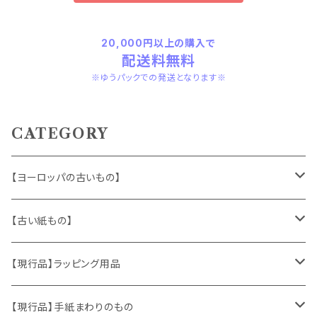
20,000円以上の購入で
配送料無料
※ゆうパックでの発送となります※
CATEGORY
【ヨーロッパの古いもの】
ヴィンテージアクセサリー
【古い紙もの】
おもちゃ、ぬいぐるみ
切手、FDC
【現行品】ラッピング用品
くま、テディベア
ヴィンテージファブリック
ポストカード、カレンダー
伝票、タグ、シール
【現行品】手紙まわりのもの