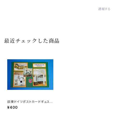
通報する
最近チェックした商品
旧東ドイツポストカードギュスト
ローb
¥400