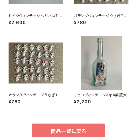
ドイツヴィンテージハリネズミの
オランダヴィンテージうさぎモチ
小皿a
ーフプラパーツ30個セットNo4
¥2,600
¥780
3
オランダヴィンテージうさぎモチ
チェコヴィンテージAlpa薬瓶大
ーフプラパーツ30個セットNo9
¥780
¥2,200
4
商品一覧に戻る