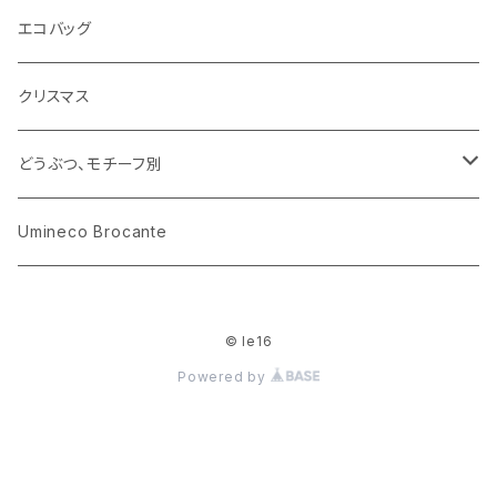
花びん
古せっけん
陶磁器
エコバッグ
木のおもちゃ
小物入れ
カップアンドソーサー
ラッピングペーパー、壁紙
木製品
クリスマス
ハリネズミ
グラス
プレート
ホーロー
どうぶつ、モチーフ別
おままごと
花びん
メタル
くま、ベア
Umineco Brocante
小物入れ
お菓子の型
プラスチック
うさぎ
© le16
調理器具
ピューター
ねこ、ネコ
Powered by
イヌ、いぬ