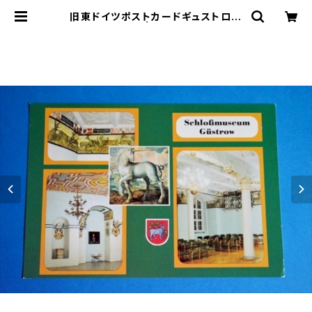
旧東ドイツポストカードギュストロー
b | le16