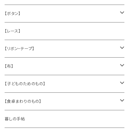
うさぎ
ハンドメイド製品
マッチラベル、食品ラベル
袋、ラッピングペーパー
封筒、ポストカード
【ボタン】
ねこ
お部屋に飾るもの
蔵書票、荷札、ビュバー、伝票
ひも、テープ
切手
木
【レース】
いぬ
メタル製品
シール、ステッカー、クロモス
スタンプ
貝
【リボン・テープ】
人形
缶、箱
陶磁器
袋、箱、ナプキン、コースター
文房具
メタル
チロルテープ・イニシャルテープ
【布】
ザントマン
文房具
パズル、ゲーム
ガラス
トリム
キッチンクロス、ナプキン
【子どものためのもの】
キャラクター
木製品
古本、古雑誌、古えほん
プラスチック
ワッペン
ニット
身に着けるもの
【食卓まわりのもの】
ピノキオ
ミニチュア、ドールハウス
古レコード
紙
布地
ガラス
暮しの手帖
ARI社