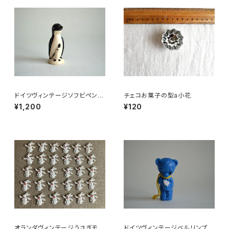
ドイツヴィンテージソフビペンギ
チェコお菓子の型a小花
ンの親子
¥1,200
¥120
オランダヴィンテージうさぎモチ
ドイツヴィンテージベルリンプラ