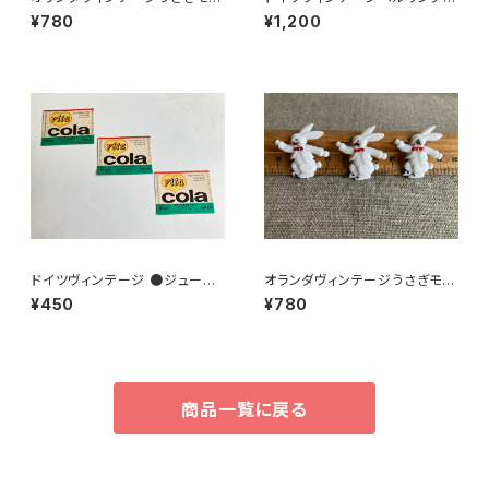
ーフプラパーツ30個セットNo7
ベア青76
¥780
¥1,200
0
ドイツヴィンテージ ●ジュース
オランダヴィンテージうさぎモチ
ラベル3枚組●vitacolaビタコ
ーフプラパーツ30個セットNo6
¥450
¥780
ーラ
商品一覧に戻る