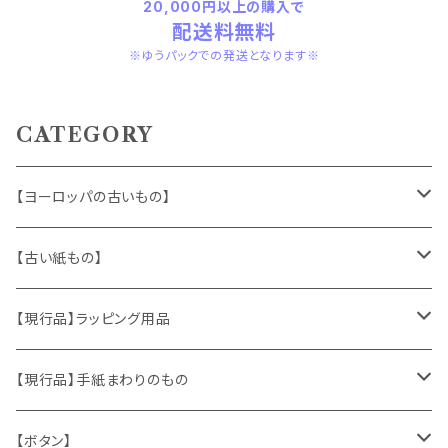
20,000円以上の購入で
配送料無料
※ゆうパックでの発送となります※
CATEGORY
【ヨーロッパの古いもの】
ヴィンテージアクセサリー
【古い紙もの】
おもちゃ、ぬいぐるみ
切手、FDC
【現行品】ラッピング用品
くま、テディベア
ヴィンテージファブリック
ポストカード、カレンダー
伝票、タグ、シール
【現行品】手紙まわりのもの
うさぎ
ハンドメイド製品
マッチラベル、食品ラベル
袋、ラッピングペーパー
封筒、ポストカード
【ボタン】