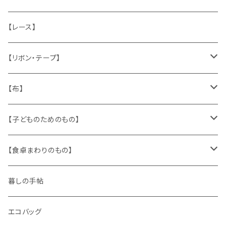
ねこ
お部屋に飾るもの
蔵書票、荷札、ビュバー、伝票
ひも、テープ
切手
木
【レース】
いぬ
メタル製品
シール、ステッカー、クロモス
スタンプ
貝
【リボン・テープ】
人形
缶、箱
陶磁器
袋、箱、ナプキン、コースター
文房具
メタル
チロルテープ・イニシャルテープ
【布】
ザントマン
文房具
パズル、ゲーム
ガラス
トリム
キッチンクロス、ナプキン
【子どものためのもの】
キャラクター
木製品
古本、古雑誌、古えほん
プラスチック
ワッペン
ニット
身に着けるもの
【食卓まわりのもの】
ピノキオ
ミニチュア、ドールハウス
古レコード
紙
布地
ガラス
暮しの手帖
ARI社
花びん
古せっけん
陶磁器
エコバッグ
木のおもちゃ