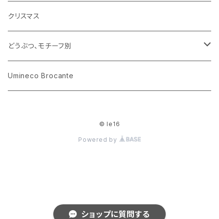
小物入れ
カップアンドソーサー
ラッピングペーパー、壁紙
木製品
クリスマス
ハリネズミ
グラス
プレート
ホーロー
どうぶつ、モチーフ別
おままごと
花びん
メタル
くま、ベア
Umineco Brocante
小物入れ
お菓子の型
プラスチック
うさぎ
© le16
調理器具
ピューター
ねこ、ネコ
Powered by
イヌ、いぬ
ことり、にわとり
ショップに質問する