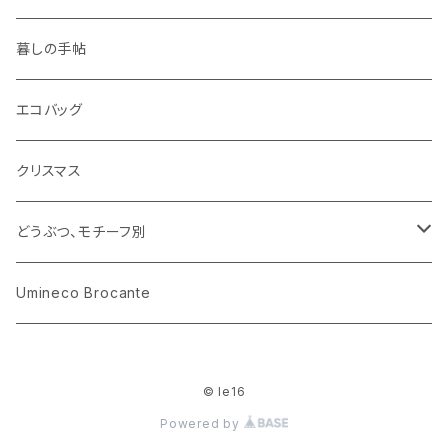
ピノキオ
ミニチュア、ドールハウス
古レコード
紙
布地
ガラス
暮しの手帖
ARI社
花びん
古せっけん
陶磁器
エコバッグ
木のおもちゃ
小物入れ
カップアンドソーサー
ラッピングペーパー、壁紙
木製品
クリスマス
ハリネズミ
グラス
プレート
ホーロー
どうぶつ、モチーフ別
おままごと
花びん
メタル
くま、ベア
Umineco Brocante
小物入れ
お菓子の型
プラスチック
うさぎ
© le16
調理器具
ピューター
ねこ、ネコ
Powered by