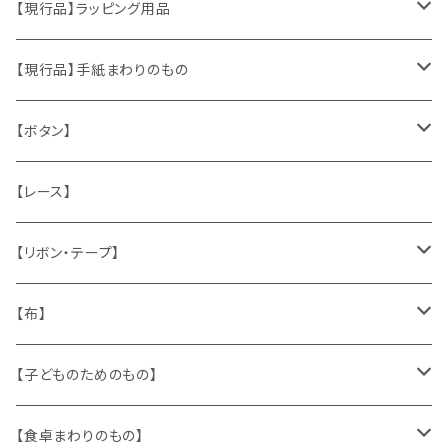
おもちゃ、ぬいぐるみ
切手、FDC
【現行品】ラッピング用品
くま、テディベア
ヴィンテージファブリック
ポストカード、カレンダー
伝票、タグ、シール
【現行品】手紙まわりのもの
うさぎ
ハンドメイド製品
マッチラベル、食品ラベル
袋、ラッピングペーパー
封筒、ポストカード
【ボタン】
ねこ
お部屋に飾るもの
蔵書票、荷札、ビュバー、伝票
ひも、テープ
切手
木
【レース】
いぬ
メタル製品
シール、ステッカー、クロモス
スタンプ
貝
【リボン・テープ】
人形
缶、箱
陶磁器
袋、箱、ナプキン、コースター
文房具
メタル
チロルテープ・イニシャルテープ
【布】
ザントマン
文房具
パズル、ゲーム
ガラス
トリム
キッチンクロス、ナプキン
【子どものためのもの】
キャラクター
木製品
古本、古雑誌、古えほん
プラスチック
ワッペン
ニット
身に着けるもの
【食卓まわりのもの】