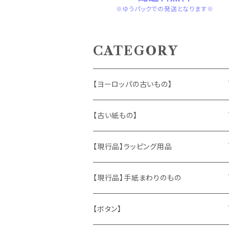
※ゆうパックでの発送となります※
CATEGORY
【ヨーロッパの古いもの】
ヴィンテージアクセサリー
【古い紙もの】
おもちゃ、ぬいぐるみ
切手、FDC
【現行品】ラッピング用品
くま、テディベア
ヴィンテージファブリック
ポストカード、カレンダー
伝票、タグ、シール
【現行品】手紙まわりのもの
うさぎ
ハンドメイド製品
マッチラベル、食品ラベル
袋、ラッピングペーパー
封筒、ポストカード
【ボタン】