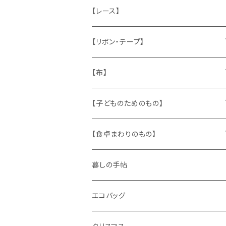
ねこ
お部屋に飾るもの
蔵書票、荷札、ビュバー、伝票
ひも、テープ
切手
木
【レース】
いぬ
メタル製品
シール、ステッカー、クロモス
スタンプ
貝
【リボン・テープ】
人形
缶、箱
陶磁器
袋、箱、ナプキン、コースター
文房具
メタル
チロルテープ・イニシャルテープ
【布】
ザントマン
文房具
パズル、ゲーム
ガラス
トリム
キッチンクロス、ナプキン
【子どものためのもの】
キャラクター
木製品
古本、古雑誌、古えほん
プラスチック
ワッペン
ニット
身に着けるもの
【食卓まわりのもの】
ピノキオ
ミニチュア、ドールハウス
古レコード
紙
布地
ガラス
暮しの手帖
ARI社
花びん
古せっけん
陶磁器
エコバッグ
木のおもちゃ
小物入れ
カップアンドソーサー
ラッピングペーパー、壁紙
木製品