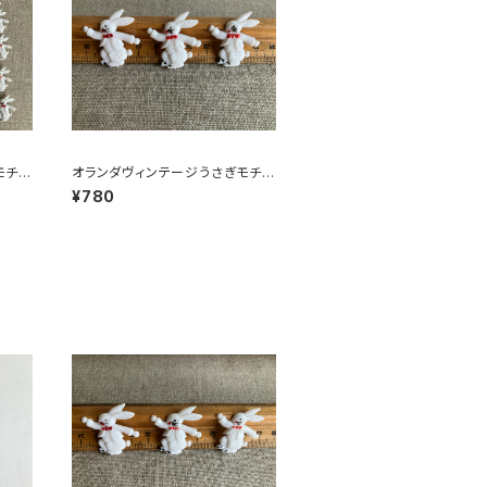
モチー
オランダヴィンテージうさぎモチー
フプラパーツ30個セットNo6
¥780