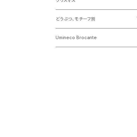
クリスマス
ハリネズミ
グラス
プレート
ホーロー
どうぶつ、モチーフ別
おままごと
花びん
メタル
くま、ベア
Umineco Brocante
小物入れ
お菓子の型
プラスチック
うさぎ
調理器具
ピューター
ねこ、ネコ
イヌ、いぬ
ことり、にわとり
ハリネズミ