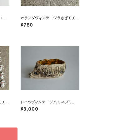
コー
オランダヴィンテージうさぎモチー
フプラパーツ30個セットｄ
¥780
モチー
ドイツヴィンテージハリネズミの
3
小皿b
¥3,000