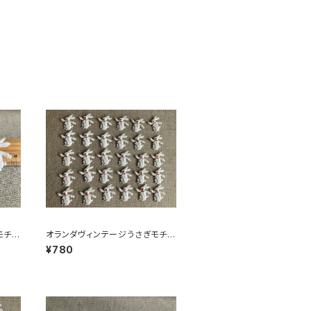
モチー
オランダヴィンテージうさぎモチー
7
フプラパーツ30個セットNo151
¥780