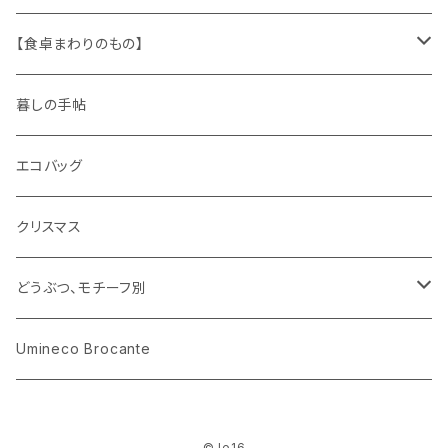
キャラクター
木製品
古本、古雑誌、古えほん
プラスチック
ワッペン
ニット
身に着けるもの
【食卓まわりのもの】
ピノキオ
ミニチュア、ドールハウス
古レコード
紙
布地
ガラス
暮しの手帖
ARI社
花びん
古せっけん
陶磁器
エコバッグ
木のおもちゃ
小物入れ
カップアンドソーサー
ラッピングペーパー、壁紙
木製品
クリスマス
ハリネズミ
グラス
プレート
ホーロー
どうぶつ、モチーフ別
おままごと
花びん
メタル
くま、ベア
Umineco Brocante
小物入れ
お菓子の型
プラスチック
うさぎ
© le16