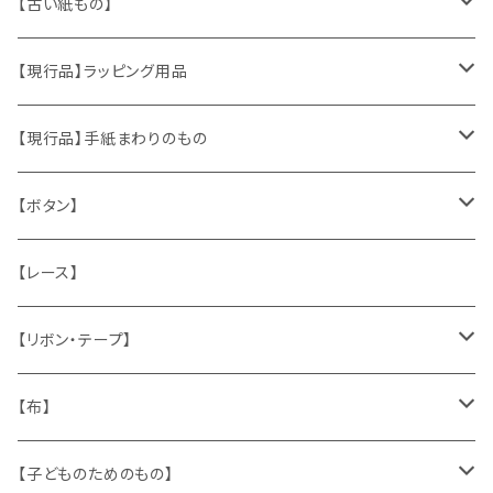
ヴィンテージアクセサリー
【古い紙もの】
おもちゃ、ぬいぐるみ
切手、FDC
【現行品】ラッピング用品
くま、テディベア
ヴィンテージファブリック
ポストカード、カレンダー
伝票、タグ、シール
【現行品】手紙まわりのもの
うさぎ
ハンドメイド製品
マッチラベル、食品ラベル
袋、ラッピングペーパー
封筒、ポストカード
【ボタン】
ねこ
お部屋に飾るもの
蔵書票、荷札、ビュバー、伝票
ひも、テープ
切手
木
【レース】
いぬ
メタル製品
シール、ステッカー、クロモス
スタンプ
貝
【リボン・テープ】
人形
缶、箱
陶磁器
袋、箱、ナプキン、コースター
文房具
メタル
チロルテープ・イニシャルテープ
【布】
ザントマン
文房具
パズル、ゲーム
ガラス
トリム
キッチンクロス、ナプキン
【子どものためのもの】