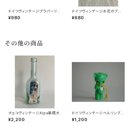
ドイツヴィンテージプラパーツゾ
ドイツヴィンテージお花のブロ
ウさん青54
ーチ18
¥980
¥680
その他の商品
チェコヴィンテージAlpa薬瓶大
ドイツヴィンテージベルリンプラ
ベア緑112
¥2,200
¥1,200