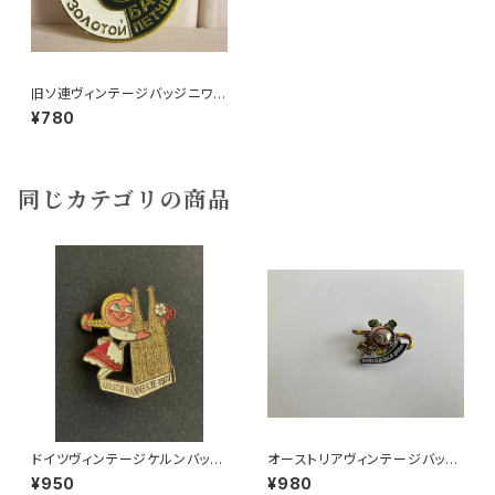
旧ソ連ヴィンテージバッジニワト
リ
¥780
同じカテゴリの商品
ドイツヴィンテージケルンバッジ
オーストリアヴィンテージバッジ
h人形劇
チロル
¥950
¥980