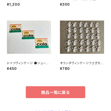
しネコ？B7
¥1,200
¥300
ドイツヴィンテージ ●ジュース
オランダヴィンテージうさぎモチ
ラベル3枚組●vitacolaビタコ
ーフプラパーツ30個セットNo16
¥450
¥780
ーラ
2
商品一覧に戻る