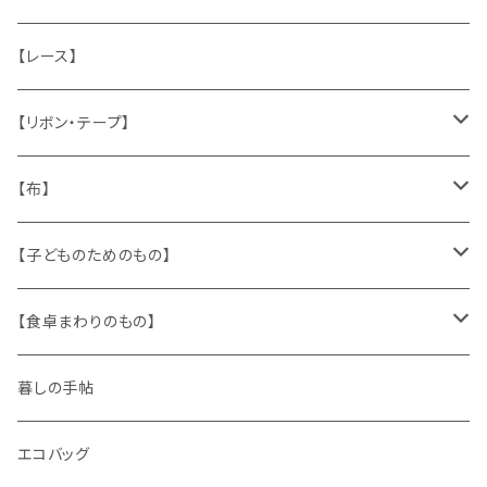
ねこ
お部屋に飾るもの
蔵書票、荷札、ビュバー、伝票
ひも、テープ
切手
木
【レース】
いぬ
メタル製品
シール、ステッカー、クロモス
スタンプ
貝
【リボン・テープ】
人形
缶、箱
陶磁器
袋、箱、ナプキン、コースター
文房具
メタル
チロルテープ・イニシャルテープ
【布】
ザントマン
文房具
パズル、ゲーム
ガラス
トリム
キッチンクロス、ナプキン
【子どものためのもの】
キャラクター
木製品
古本、古雑誌、古えほん
プラスチック
ワッペン
ニット
身に着けるもの
【食卓まわりのもの】
ピノキオ
ミニチュア、ドールハウス
古レコード
紙
布地
ガラス
暮しの手帖
ARI社
花びん
古せっけん
陶磁器
エコバッグ
木のおもちゃ