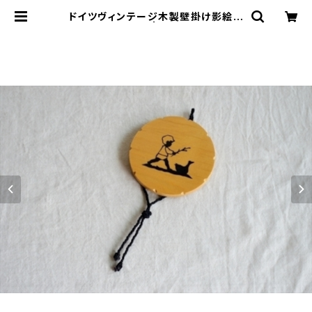
ドイツヴィンテージ木製壁掛け影絵お
散歩 | le16