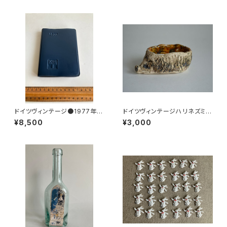
ドイツヴィンテージ●1977年ポ
ドイツヴィンテージハリネズミの
ケットカレンダーKDT手帳未使
小皿b
¥8,500
¥3,000
用DDR