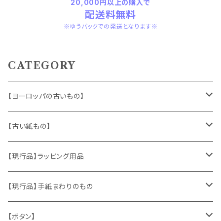
20,000円以上の購入で
配送料無料
※ゆうパックでの発送となります※
CATEGORY
【ヨーロッパの古いもの】
ヴィンテージアクセサリー
【古い紙もの】
おもちゃ、ぬいぐるみ
切手、FDC
【現行品】ラッピング用品
くま、テディベア
ヴィンテージファブリック
ポストカード、カレンダー
伝票、タグ、シール
【現行品】手紙まわりのもの
うさぎ
ハンドメイド製品
マッチラベル、食品ラベル
袋、ラッピングペーパー
封筒、ポストカード
【ボタン】