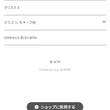
小物入れ
カップアンドソーサー
ラッピングペーパー、壁紙
木製品
クリスマス
ハリネズミ
グラス
プレート
ホーロー
どうぶつ、モチーフ別
おままごと
花びん
メタル
くま、ベア
Umineco Brocante
小物入れ
お菓子の型
プラスチック
うさぎ
© le16
調理器具
ピューター
ねこ、ネコ
Powered by
イヌ、いぬ
ことり、にわとり
ショップに質問する