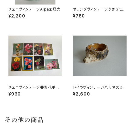
チェコヴィンテージAlpa薬瓶大
オランダヴィンテージうさぎモチ
ーフプラパーツ30個セットNo19
¥2,200
¥780
9
チェコヴィンテージ●お花ポスト
ドイツヴィンテージハリネズミの
カード8枚組
小皿a
¥960
¥2,600
その他の商品