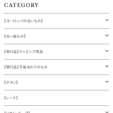
CATEGORY
【ヨーロッパの古いもの】
ヴィンテージアクセサリー
【古い紙もの】
おもちゃ、ぬいぐるみ
切手、FDC
【現行品】ラッピング用品
くま、テディベア
ヴィンテージファブリック
ポストカード、カレンダー
伝票、タグ、シール
【現行品】手紙まわりのもの
うさぎ
ハンドメイド製品
マッチラベル、食品ラベル
袋、ラッピングペーパー
封筒、ポストカード
【ボタン】
ねこ
お部屋に飾るもの
蔵書票、荷札、ビュバー、伝票
ひも、テープ
切手
木
【レース】
いぬ
メタル製品
シール、ステッカー、クロモス
スタンプ
貝