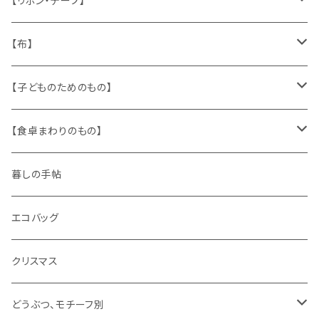
【リボン・テープ】
人形
缶、箱
陶磁器
袋、箱、ナプキン、コースター
文房具
メタル
チロルテープ・イニシャルテープ
【布】
ザントマン
文房具
パズル、ゲーム
ガラス
トリム
キッチンクロス、ナプキン
【子どものためのもの】
キャラクター
木製品
古本、古雑誌、古えほん
プラスチック
ワッペン
ニット
身に着けるもの
【食卓まわりのもの】
ピノキオ
ミニチュア、ドールハウス
古レコード
紙
布地
ガラス
暮しの手帖
ARI社
花びん
古せっけん
陶磁器
エコバッグ
木のおもちゃ
小物入れ
カップアンドソーサー
ラッピングペーパー、壁紙
木製品
クリスマス
ハリネズミ
グラス
プレート
ホーロー
どうぶつ、モチーフ別
おままごと