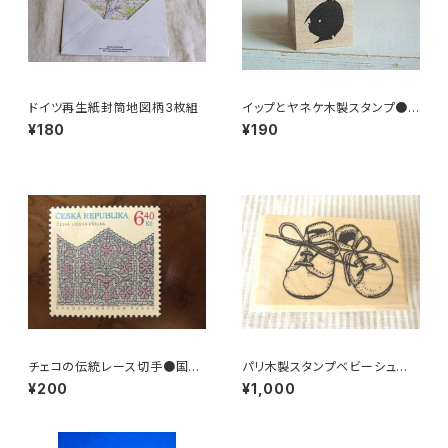
ドイツ再生紙封筒地図柄3枚組
イップとヤネケ木製スタンプ●イ
ップA
¥180
¥190
チェコの伝統レース切手●国立
パリ木製スタンプベビーシュー
博物館
ズ
¥200
¥1,000