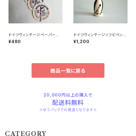
ドイツヴィンテージペーパーコ
ドイツヴィンテージソフビペンギ
ースター鉄道4枚組
ンの親子
¥480
¥1,200
商品一覧に戻る
20,000円以上の購入で
配送料無料
※ゆうパックでの発送となります※
CATEGORY