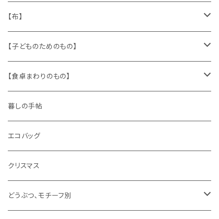
人形
缶、箱
陶磁器
袋、箱、ナプキン、コースター
文房具
メタル
チロルテープ・イニシャルテープ
【布】
ザントマン
文房具
パズル、ゲーム
ガラス
トリム
キッチンクロス、ナプキン
【子どものためのもの】
キャラクター
木製品
古本、古雑誌、古えほん
プラスチック
ワッペン
ニット
身に着けるもの
【食卓まわりのもの】
ピノキオ
ミニチュア、ドールハウス
古レコード
紙
布地
ガラス
暮しの手帖
ARI社
花びん
古せっけん
陶磁器
エコバッグ
木のおもちゃ
小物入れ
カップアンドソーサー
ラッピングペーパー、壁紙
木製品
クリスマス
ハリネズミ
グラス
プレート
ホーロー
どうぶつ、モチーフ別
おままごと