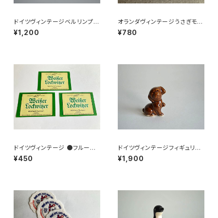
ドイツヴィンテージベルリンプラ
オランダヴィンテージうさぎモチ
ベア緑176
ーフプラパーツ30個セットc9
¥1,200
¥780
ドイツヴィンテージ ●フルーツ
ドイツヴィンテージフィギュリン
ワインラベル3枚組●
こいぬ
¥450
¥1,900