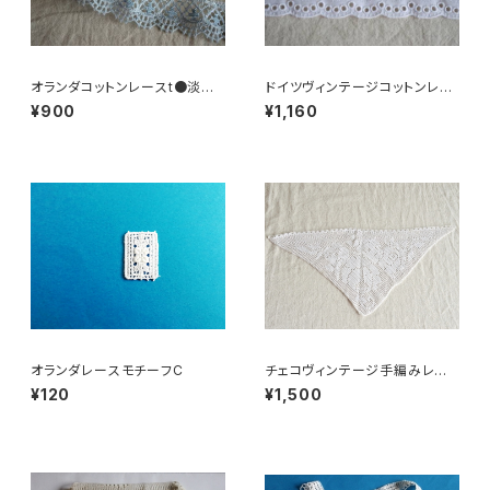
オランダコットンレースt●淡ブ
ドイツヴィンテージコットンレー
ルー
スR●小花柄
¥900
¥1,160
オランダレースモチーフC
チェコヴィンテージ手編みレー
スバラ柄三角
¥120
¥1,500