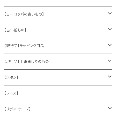
【ヨーロッパの古いもの】
ヴィンテージアクセサリー
【古い紙もの】
おもちゃ、ぬいぐるみ
切手、FDC
【現行品】ラッピング用品
くま、テディベア
ヴィンテージファブリック
ポストカード、カレンダー
伝票、タグ、シール
【現行品】手紙まわりのもの
うさぎ
ハンドメイド製品
マッチラベル、食品ラベル
袋、ラッピングペーパー
封筒、ポストカード
【ボタン】
ねこ
お部屋に飾るもの
蔵書票、荷札、ビュバー、伝票
ひも、テープ
切手
木
【レース】
いぬ
メタル製品
シール、ステッカー、クロモス
スタンプ
貝
【リボン・テープ】