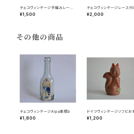
チェコヴィンテージ手編みレース
チェコヴィンテージレース付
バラ柄三角
¥1,500
¥2,000
その他の商品
チェコヴィンテージAlpa薬瓶b
ドイツヴィンテージソフビお
ネコ？32
¥1,800
¥1,200