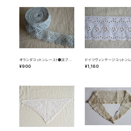
オランダコットンレースt●淡ブル
ドイツヴィンテージコットン
ー
R●小花柄
¥900
¥1,160