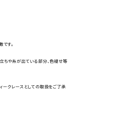
敵です。
羽立ちや糸が出ている部分、色褪せ等
ィークレースとしての取扱をご了承