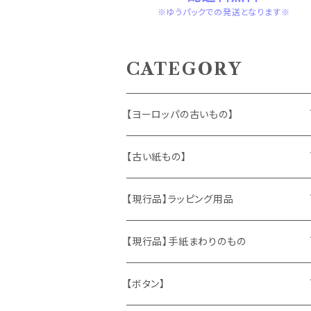
※ゆうパックでの発送となります※
CATEGORY
【ヨーロッパの古いもの】
ヴィンテージアクセサリー
【古い紙もの】
おもちゃ、ぬいぐるみ
切手、FDC
【現行品】ラッピング用品
くま、テディベア
ヴィンテージファブリック
ポストカード、カレンダー
伝票、タグ、シール
【現行品】手紙まわりのもの
うさぎ
ハンドメイド製品
マッチラベル、食品ラベル
袋、ラッピングペーパー
封筒、ポストカード
【ボタン】