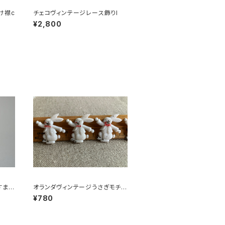
け襟c
チェコヴィンテージレース飾りl
¥2,800
すまし
オランダヴィンテージうさぎモチー
フプラパーツ30個セットb6
¥780