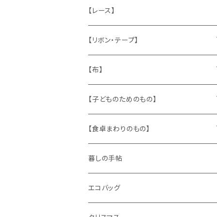
ねこ
お部屋に飾るもの
蔵書票、荷札、ビュバー、伝票
ひも、テープ
切手
木
【レース】
いぬ
メタル製品
シール、ステッカー、クロモス
スタンプ
貝
【リボン・テープ】
人形
缶、箱
陶磁器
袋、箱、ナプキン、コースター
文房具
メタル
チロルテープ・イニシャルテープ
【布】
ザントマン
文房具
パズル、ゲーム
ガラス
トリム
キッチンクロス、ナプキン
【子どものためのもの】
キャラクター
木製品
古本、古雑誌、古えほん
プラスチック
ワッペン
ニット
身に着けるもの
【食卓まわりのもの】
ピノキオ
ミニチュア、ドールハウス
古レコード
紙
布地
ガラス
暮しの手帖
ARI社
花びん
古せっけん
陶磁器
エコバッグ
木のおもちゃ
小物入れ
カップアンドソーサー
ラッピングペーパー、壁紙
木製品