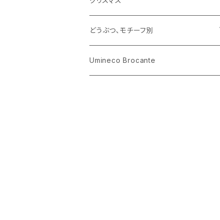
クリスマス
ハリネズミ
グラス
プレート
ホーロー
どうぶつ、モチーフ別
おままごと
花びん
メタル
くま、ベア
Umineco Brocante
小物入れ
お菓子の型
プラスチック
うさぎ
調理器具
ピューター
ねこ、ネコ
イヌ、いぬ
ことり、にわとり
ハリネズミ