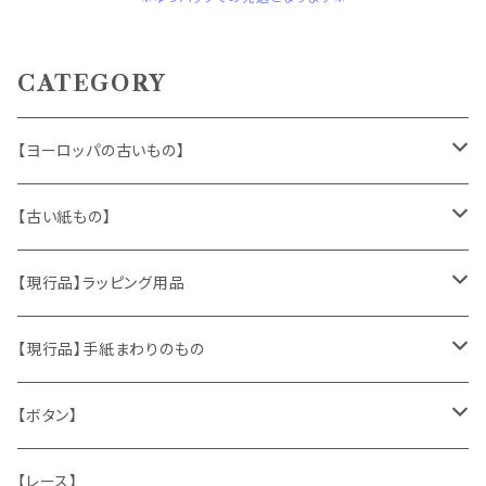
CATEGORY
【ヨーロッパの古いもの】
ヴィンテージアクセサリー
【古い紙もの】
おもちゃ、ぬいぐるみ
切手、FDC
【現行品】ラッピング用品
くま、テディベア
ヴィンテージファブリック
ポストカード、カレンダー
伝票、タグ、シール
【現行品】手紙まわりのもの
うさぎ
ハンドメイド製品
マッチラベル、食品ラベル
袋、ラッピングペーパー
封筒、ポストカード
【ボタン】
ねこ
お部屋に飾るもの
蔵書票、荷札、ビュバー、伝票
ひも、テープ
切手
木
【レース】