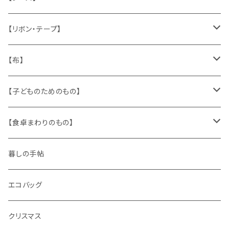
いぬ
メタル製品
シール、ステッカー、クロモス
スタンプ
貝
【リボン・テープ】
人形
缶、箱
陶磁器
袋、箱、ナプキン、コースター
文房具
メタル
チロルテープ・イニシャルテープ
【布】
ザントマン
文房具
パズル、ゲーム
ガラス
トリム
キッチンクロス、ナプキン
【子どものためのもの】
キャラクター
木製品
古本、古雑誌、古えほん
プラスチック
ワッペン
ニット
身に着けるもの
【食卓まわりのもの】
ピノキオ
ミニチュア、ドールハウス
古レコード
紙
布地
ガラス
暮しの手帖
ARI社
花びん
古せっけん
陶磁器
エコバッグ
木のおもちゃ
小物入れ
カップアンドソーサー
ラッピングペーパー、壁紙
木製品
クリスマス
ハリネズミ