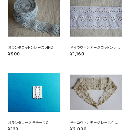
オランダコットンレースt●淡ブ
ドイツヴィンテージコットンレー
ルー
スR●小花柄
¥900
¥1,160
オランダレースモチーフC
チェコヴィンテージレース付け
襟c
¥120
¥2,000