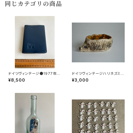
同じカテゴリの商品
ドイツヴィンテージ●1977年ポ
ドイツヴィンテージハリネズミの
ケットカレンダーKDT手帳未使
小皿b
¥8,500
¥3,000
用DDR