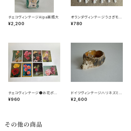
チェコヴィンテージAlpa薬瓶大
オランダヴィンテージうさぎモチ
ーフプラパーツ30個セットNo19
¥2,200
¥780
9
チェコヴィンテージ●お花ポスト
ドイツヴィンテージハリネズミの
カード8枚組
小皿a
¥960
¥2,600
その他の商品