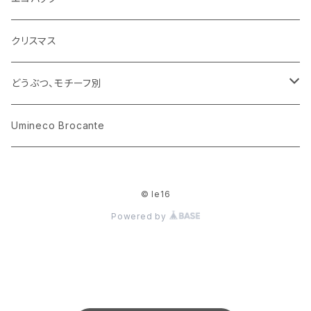
木のおもちゃ
小物入れ
カップアンドソーサー
ラッピングペーパー、壁紙
木製品
クリスマス
ハリネズミ
グラス
プレート
ホーロー
どうぶつ、モチーフ別
おままごと
花びん
メタル
くま、ベア
Umineco Brocante
小物入れ
お菓子の型
プラスチック
うさぎ
© le16
調理器具
ピューター
ねこ、ネコ
Powered by
イヌ、いぬ
ことり、にわとり