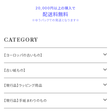
20,000円以上の購入で
配送料無料
※ゆうパックでの発送となります※
CATEGORY
【ヨーロッパの古いもの】
ヴィンテージアクセサリー
【古い紙もの】
おもちゃ、ぬいぐるみ
切手、FDC
【現行品】ラッピング用品
くま、テディベア
ヴィンテージファブリック
ポストカード、カレンダー
伝票、タグ、シール
【現行品】手紙まわりのもの