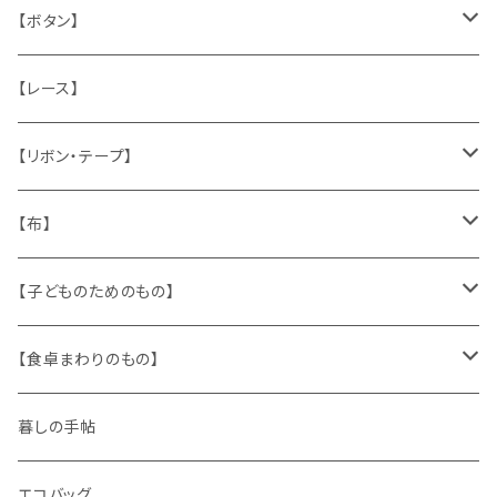
うさぎ
ハンドメイド製品
マッチラベル、食品ラベル
袋、ラッピングペーパー
封筒、ポストカード
【ボタン】
ねこ
お部屋に飾るもの
蔵書票、荷札、ビュバー、伝票
ひも、テープ
切手
木
【レース】
いぬ
メタル製品
シール、ステッカー、クロモス
スタンプ
貝
【リボン・テープ】
人形
缶、箱
陶磁器
袋、箱、ナプキン、コースター
文房具
メタル
チロルテープ・イニシャルテープ
【布】
ザントマン
文房具
パズル、ゲーム
ガラス
トリム
キッチンクロス、ナプキン
【子どものためのもの】
キャラクター
木製品
古本、古雑誌、古えほん
プラスチック
ワッペン
ニット
身に着けるもの
【食卓まわりのもの】
ピノキオ
ミニチュア、ドールハウス
古レコード
紙
布地
ガラス
暮しの手帖
ARI社
花びん
古せっけん
陶磁器
エコバッグ