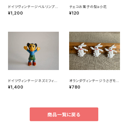
ドイツヴィンテージベルリンプラ
チェコお菓子の型a小花
ベア青29
¥1,200
¥120
ドイツヴィンテージネズミフィギ
オランダヴィンテージうさぎモチ
ュアa
ーフプラパーツ30個セットNo6
¥1,400
¥780
4
商品一覧に戻る