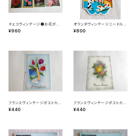
チェコヴィンテージ●お花ポスト
オランダヴィンテージニードルセ
カード8枚組
ットa
¥960
¥800
フランスヴィンテージポストカー
フランスヴィンテージポストカー
ドT
ドK
¥440
¥440