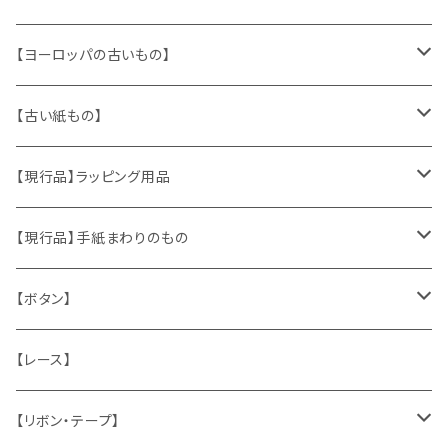
【ヨーロッパの古いもの】
ヴィンテージアクセサリー
【古い紙もの】
おもちゃ、ぬいぐるみ
切手、FDC
【現行品】ラッピング用品
くま、テディベア
ヴィンテージファブリック
ポストカード、カレンダー
伝票、タグ、シール
【現行品】手紙まわりのもの
うさぎ
ハンドメイド製品
マッチラベル、食品ラベル
袋、ラッピングペーパー
封筒、ポストカード
【ボタン】
ねこ
お部屋に飾るもの
蔵書票、荷札、ビュバー、伝票
ひも、テープ
切手
木
【レース】
いぬ
メタル製品
シール、ステッカー、クロモス
スタンプ
貝
【リボン・テープ】