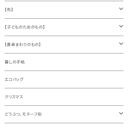
人形
缶、箱
陶磁器
袋、箱、ナプキン、コースター
文房具
メタル
チロルテープ・イニシャルテープ
【布】
ザントマン
文房具
パズル、ゲーム
ガラス
トリム
キッチンクロス、ナプキン
【子どものためのもの】
キャラクター
木製品
古本、古雑誌、古えほん
プラスチック
ワッペン
ニット
身に着けるもの
【食卓まわりのもの】
ピノキオ
ミニチュア、ドールハウス
古レコード
紙
布地
ガラス
暮しの手帖
ARI社
花びん
古せっけん
陶磁器
エコバッグ
木のおもちゃ
小物入れ
カップアンドソーサー
ラッピングペーパー、壁紙
木製品
クリスマス
ハリネズミ
グラス
プレート
ホーロー
どうぶつ、モチーフ別
おままごと