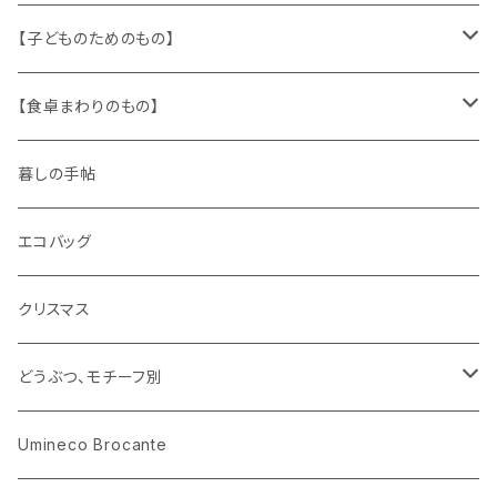
ザントマン
文房具
パズル、ゲーム
ガラス
トリム
キッチンクロス、ナプキン
【子どものためのもの】
キャラクター
木製品
古本、古雑誌、古えほん
プラスチック
ワッペン
ニット
身に着けるもの
【食卓まわりのもの】
ピノキオ
ミニチュア、ドールハウス
古レコード
紙
布地
ガラス
暮しの手帖
ARI社
花びん
古せっけん
陶磁器
エコバッグ
木のおもちゃ
小物入れ
カップアンドソーサー
ラッピングペーパー、壁紙
木製品
クリスマス
ハリネズミ
グラス
プレート
ホーロー
どうぶつ、モチーフ別
おままごと
花びん
メタル
くま、ベア
Umineco Brocante
小物入れ