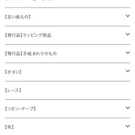
ヴィンテージアクセサリー
【古い紙もの】
おもちゃ、ぬいぐるみ
切手、FDC
【現行品】ラッピング用品
くま、テディベア
ヴィンテージファブリック
ポストカード、カレンダー
伝票、タグ、シール
【現行品】手紙まわりのもの
うさぎ
ハンドメイド製品
マッチラベル、食品ラベル
袋、ラッピングペーパー
封筒、ポストカード
【ボタン】
ねこ
お部屋に飾るもの
蔵書票、荷札、ビュバー、伝票
ひも、テープ
切手
木
【レース】
いぬ
メタル製品
シール、ステッカー、クロモス
スタンプ
貝
【リボン・テープ】
人形
缶、箱
陶磁器
袋、箱、ナプキン、コースター
文房具
メタル
チロルテープ・イニシャルテープ
【布】