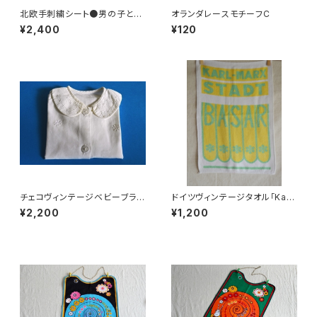
北欧手刺繍シート●男の子と女
オランダレースモチーフC
の子
¥2,400
¥120
チェコヴィンテージベビーブラウ
ドイツヴィンテージタオル「Karl
ス
-Marx Stadt」ケムニッツ
¥2,200
¥1,200