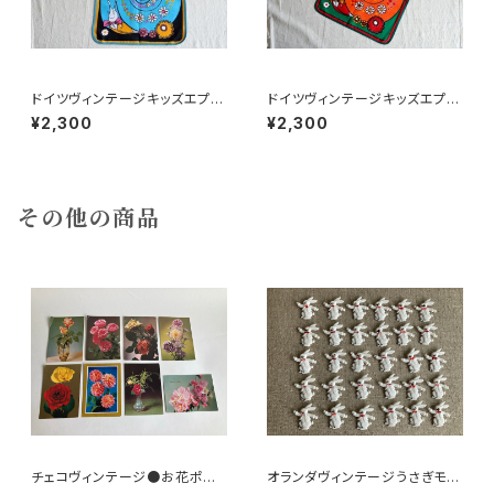
ドイツヴィンテージキッズエプロ
ドイツヴィンテージキッズエプロ
ンa
ンb
¥2,300
¥2,300
その他の商品
チェコヴィンテージ●お花ポスト
オランダヴィンテージうさぎモチ
カード8枚組
ーフプラパーツ30個セットNo18