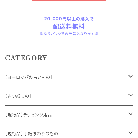
20,000円以上の購入で
配送料無料
※ゆうパックでの発送となります※
CATEGORY
【ヨーロッパの古いもの】
ヴィンテージアクセサリー
【古い紙もの】
おもちゃ、ぬいぐるみ
切手、FDC
【現行品】ラッピング用品
くま、テディベア
ヴィンテージファブリック
ポストカード、カレンダー
伝票、タグ、シール
【現行品】手紙まわりのもの