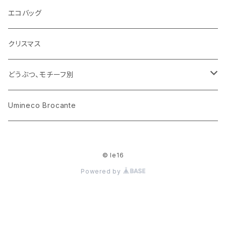
花びん
古せっけん
陶磁器
エコバッグ
木のおもちゃ
小物入れ
カップアンドソーサー
ラッピングペーパー、壁紙
木製品
クリスマス
ハリネズミ
グラス
プレート
ホーロー
どうぶつ、モチーフ別
おままごと
花びん
メタル
くま、ベア
Umineco Brocante
小物入れ
お菓子の型
プラスチック
うさぎ
© le16
調理器具
ピューター
ねこ、ネコ
Powered by
イヌ、いぬ