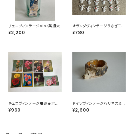
チェコヴィンテージAlpa薬瓶大
オランダヴィンテージうさぎモチ
ーフプラパーツ30個セットNo19
¥2,200
¥780
9
チェコヴィンテージ●お花ポスト
ドイツヴィンテージハリネズミの
カード8枚組
小皿a
¥960
¥2,600