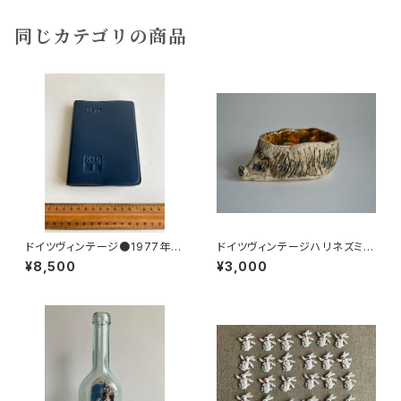
同じカテゴリの商品
ドイツヴィンテージ●1977年ポ
ドイツヴィンテージハリネズミの
ケットカレンダーKDT手帳未使
小皿b
¥8,500
¥3,000
用DDR