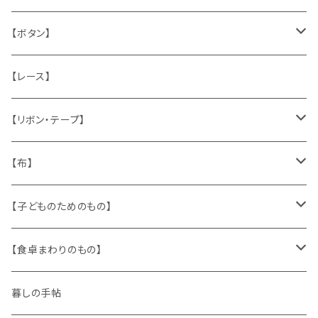
うさぎ
ハンドメイド製品
マッチラベル、食品ラベル
袋、ラッピングペーパー
封筒、ポストカード
【ボタン】
ねこ
お部屋に飾るもの
蔵書票、荷札、ビュバー、伝票
ひも、テープ
切手
木
【レース】
いぬ
メタル製品
シール、ステッカー、クロモス
スタンプ
貝
【リボン・テープ】
人形
缶、箱
陶磁器
袋、箱、ナプキン、コースター
文房具
メタル
チロルテープ・イニシャルテープ
【布】
ザントマン
文房具
パズル、ゲーム
ガラス
トリム
キッチンクロス、ナプキン
【子どものためのもの】
キャラクター
木製品
古本、古雑誌、古えほん
プラスチック
ワッペン
ニット
身に着けるもの
【食卓まわりのもの】
ピノキオ
ミニチュア、ドールハウス
古レコード
紙
布地
ガラス
暮しの手帖
ARI社