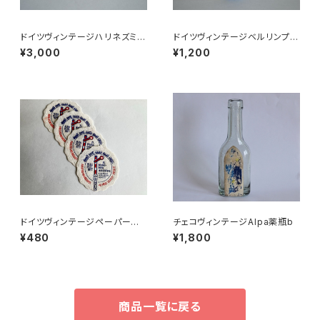
ドイツヴィンテージハリネズミの
ドイツヴィンテージベルリンプラ
小皿b
ベア青76
¥3,000
¥1,200
ドイツヴィンテージペーパーコ
チェコヴィンテージAlpa薬瓶b
ースター鉄道4枚組
¥480
¥1,800
商品一覧に戻る