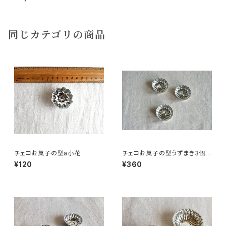
同じカテゴリの商品
チェコお菓子の型a小花
チェコお菓子の型うずまき3個組
Q
¥120
¥360