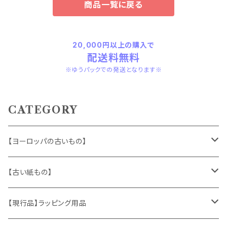
商品一覧に戻る
20,000円以上の購入で
配送料無料
※ゆうパックでの発送となります※
CATEGORY
【ヨーロッパの古いもの】
ヴィンテージアクセサリー
【古い紙もの】
おもちゃ、ぬいぐるみ
切手、FDC
【現行品】ラッピング用品