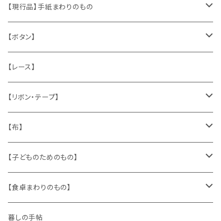
くま、テディベア
ヴィンテージファブリック
ポストカード、カレンダー
伝票、タグ、シール
【現行品】手紙まわりのもの
うさぎ
ハンドメイド製品
マッチラベル、食品ラベル
袋、ラッピングペーパー
封筒、ポストカード
【ボタン】
ねこ
お部屋に飾るもの
蔵書票、荷札、ビュバー、伝票
ひも、テープ
切手
木
【レース】
いぬ
メタル製品
シール、ステッカー、クロモス
スタンプ
貝
【リボン・テープ】
人形
缶、箱
陶磁器
袋、箱、ナプキン、コースター
文房具
メタル
チロルテープ・イニシャルテープ
【布】
ザントマン
文房具
パズル、ゲーム
ガラス
トリム
キッチンクロス、ナプキン
【子どものためのもの】
キャラクター
木製品
古本、古雑誌、古えほん
プラスチック
ワッペン
ニット
身に着けるもの
【食卓まわりのもの】
ピノキオ
ミニチュア、ドールハウス
古レコード
紙
布地
ガラス
暮しの手帖