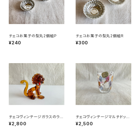
チェコお菓子の型丸2個組P
チェコお菓子の型丸2個組R
¥240
¥300
チェコヴィンテージガラスのライ
チェコヴィンテージマルチドット
オン
グラス2
¥2,800
¥2,500