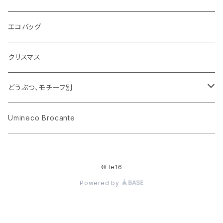
ARI社
花びん
古せっけん
陶磁器
エコバッグ
木のおもちゃ
小物入れ
カップアンドソーサー
ラッピングペーパー、壁紙
木製品
クリスマス
ハリネズミ
グラス
プレート
ホーロー
どうぶつ、モチーフ別
おままごと
花びん
メタル
くま、ベア
Umineco Brocante
小物入れ
お菓子の型
プラスチック
うさぎ
© le16
調理器具
ピューター
ねこ、ネコ
Powered by
イヌ、いぬ