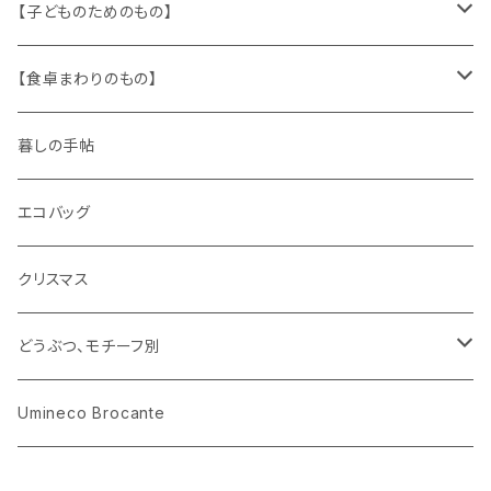
文房具
パズル、ゲーム
ガラス
トリム
キッチンクロス、ナプキン
【子どものためのもの】
キャラクター
木製品
古本、古雑誌、古えほん
プラスチック
ワッペン
ニット
身に着けるもの
【食卓まわりのもの】
ピノキオ
ミニチュア、ドールハウス
古レコード
紙
布地
ガラス
暮しの手帖
ARI社
花びん
古せっけん
陶磁器
エコバッグ
木のおもちゃ
小物入れ
カップアンドソーサー
ラッピングペーパー、壁紙
木製品
クリスマス
ハリネズミ
グラス
プレート
ホーロー
どうぶつ、モチーフ別
おままごと
花びん
メタル
くま、ベア
Umineco Brocante
小物入れ
お菓子の型
プラスチック
うさぎ