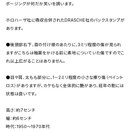
ポージングが何だか笑いを誘います。
ホロハーザ社に吸収合併されたDRASCHE社のバックスタンプが
あります。
●後頭部右下、首の付け根のあたりに、3ミリ程度の傷が見られ
ますがこちらは釉薬をかける前に素地についていた傷ですのでこ
れ以上広がることはありません。
●目や耳、太もも部分に、1－2ミリ程度の小さな擦り傷（ペイント
ロス）がありますが、カケもなく全体的に艶があり、経年の割には
状態は良いです。
高さ：約7センチ
幅：約6センチ
時代：1950～1970年代