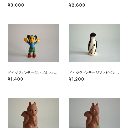
小皿b
小皿a
¥3,000
¥2,600
ドイツヴィンテージネズミフィギ
ドイツヴィンテージソフビペンギ
ュアa
ンの親子
¥1,400
¥1,200