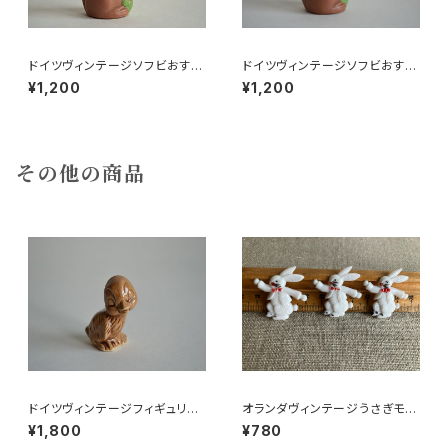
ドイツヴィンテージソフビおすま
ドイツヴィンテージソフビおすま
しネコ？B7
しネコ？32
¥1,200
¥1,200
その他の商品
ドイツヴィンテージフィギュリン
オランダヴィンテージうさぎモチ
ことり
ーフプラパーツ30個セットZ
¥1,800
¥780