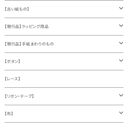
ヴィンテージアクセサリー
【古い紙もの】
おもちゃ、ぬいぐるみ
切手、FDC
【現行品】ラッピング用品
くま、テディベア
ヴィンテージファブリック
ポストカード、カレンダー
伝票、タグ、シール
【現行品】手紙まわりのもの
うさぎ
ハンドメイド製品
マッチラベル、食品ラベル
袋、ラッピングペーパー
封筒、ポストカード
【ボタン】
ねこ
お部屋に飾るもの
蔵書票、荷札、ビュバー、伝票
ひも、テープ
切手
木
【レース】
いぬ
メタル製品
シール、ステッカー、クロモス
スタンプ
貝
【リボン・テープ】
人形
缶、箱
陶磁器
袋、箱、ナプキン、コースター
文房具
メタル
チロルテープ・イニシャルテープ
【布】
ザントマン