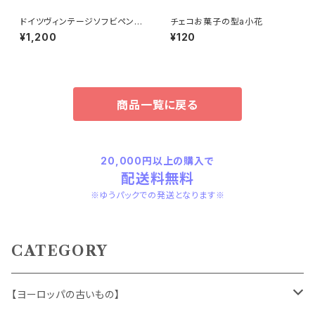
ドイツヴィンテージソフビペンギ
チェコお菓子の型a小花
ンの親子
¥1,200
¥120
商品一覧に戻る
20,000円以上の購入で
配送料無料
※ゆうパックでの発送となります※
CATEGORY
【ヨーロッパの古いもの】