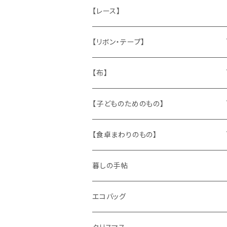
ねこ
お部屋に飾るもの
蔵書票、荷札、ビュバー、伝票
ひも、テープ
切手
木
【レース】
いぬ
メタル製品
シール、ステッカー、クロモス
スタンプ
貝
【リボン・テープ】
人形
缶、箱
陶磁器
袋、箱、ナプキン、コースター
文房具
メタル
チロルテープ・イニシャルテープ
【布】
ザントマン
文房具
パズル、ゲーム
ガラス
トリム
キッチンクロス、ナプキン
【子どものためのもの】
キャラクター
木製品
古本、古雑誌、古えほん
プラスチック
ワッペン
ニット
身に着けるもの
【食卓まわりのもの】
ピノキオ
ミニチュア、ドールハウス
古レコード
紙
布地
ガラス
暮しの手帖
ARI社
花びん
古せっけん
陶磁器
エコバッグ
木のおもちゃ
小物入れ
カップアンドソーサー
ラッピングペーパー、壁紙
木製品