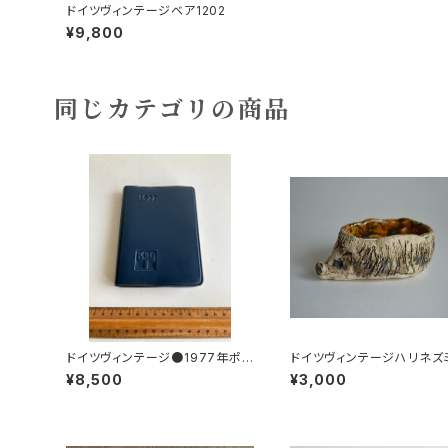
ドイツヴィンテージベア1202
¥9,800
同じカテゴリの商品
ドイツヴィンテージ●1977年ポケ
ドイツヴィンテージハリネズ
ットカレンダーKDT手帳未使用D
小皿b
¥8,500
¥3,000
DR