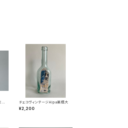
ミの
チェコヴィンテージAlpa薬瓶大
¥2,200