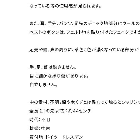
なっている等の使用感が見られます。
また、耳、手先、パンツ、足先のチェック地部分はウール
ベストのボタンは、フェルト地を貼り付けたフェイクですが
足先や頬、鼻の周りに、茶色く色が濃くなっている部分が
手、足、首は動きません。
目に細かな擦り傷があります。
自立しません。
中の素材：不明；綿や木くずとは異なって触るとシャリシャ
全長（耳の先まで）：約44センチ
時代：不明
状態：中古
買付地：ドイツ ドレスデン