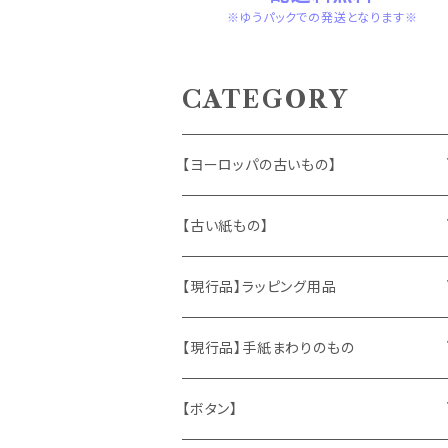
※ゆうパックでの発送となります※
CATEGORY
【ヨーロッパの古いもの】
ヴィンテージアクセサリー
【古い紙もの】
おもちゃ、ぬいぐるみ
切手、FDC
【現行品】ラッピング用品
くま、テディベア
ヴィンテージファブリック
ポストカード、カレンダー
伝票、タグ、シール
【現行品】手紙まわりのもの
うさぎ
ハンドメイド製品
マッチラベル、食品ラベル
袋、ラッピングペーパー
封筒、ポストカード
【ボタン】