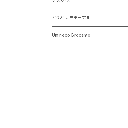
クリスマス
ハリネズミ
グラス
プレート
ホーロー
どうぶつ、モチーフ別
おままごと
花びん
メタル
くま、ベア
Umineco Brocante
小物入れ
お菓子の型
プラスチック
うさぎ
調理器具
ピューター
ねこ、ネコ
イヌ、いぬ
ことり、にわとり
ハリネズミ