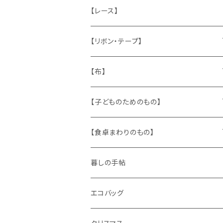
ねこ
お部屋に飾るもの
蔵書票、荷札、ビュバー、伝票
ひも、テープ
切手
木
【レース】
いぬ
メタル製品
シール、ステッカー、クロモス
スタンプ
貝
【リボン・テープ】
人形
缶、箱
陶磁器
袋、箱、ナプキン、コースター
文房具
メタル
チロルテープ・イニシャルテープ
【布】
ザントマン
文房具
パズル、ゲーム
ガラス
トリム
キッチンクロス、ナプキン
【子どものためのもの】
キャラクター
木製品
古本、古雑誌、古えほん
プラスチック
ワッペン
ニット
身に着けるもの
【食卓まわりのもの】
ピノキオ
ミニチュア、ドールハウス
古レコード
紙
布地
ガラス
暮しの手帖
ARI社
花びん
古せっけん
陶磁器
エコバッグ
木のおもちゃ
小物入れ
カップアンドソーサー
ラッピングペーパー、壁紙
木製品