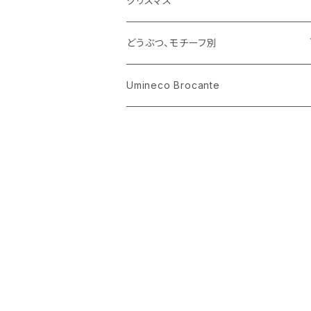
クリスマス
ハリネズミ
グラス
プレート
ホーロー
どうぶつ、モチーフ別
おままごと
花びん
メタル
くま、ベア
Umineco Brocante
小物入れ
お菓子の型
プラスチック
うさぎ
調理器具
ピューター
ねこ、ネコ
イヌ、いぬ
ことり、にわとり
ハリネズミ