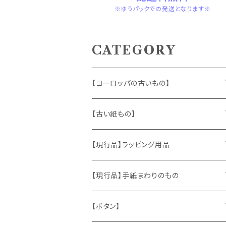
※ゆうパックでの発送となります※
CATEGORY
【ヨーロッパの古いもの】
ヴィンテージアクセサリー
【古い紙もの】
おもちゃ、ぬいぐるみ
切手、FDC
【現行品】ラッピング用品
くま、テディベア
ヴィンテージファブリック
ポストカード、カレンダー
伝票、タグ、シール
【現行品】手紙まわりのもの
うさぎ
ハンドメイド製品
マッチラベル、食品ラベル
袋、ラッピングペーパー
封筒、ポストカード
【ボタン】