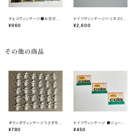
チェコヴィンテージ●お花ポスト
ドイツヴィンテージハリネズミの
カード8枚組
小皿a
¥960
¥2,600
その他の商品
オランダヴィンテージうさぎモチ
ドイツヴィンテージ ●ジュース
ーフプラパーツ30個セットNo15
ラベル3枚組●vitacolaビタコ
¥780
¥450
1
ーラ