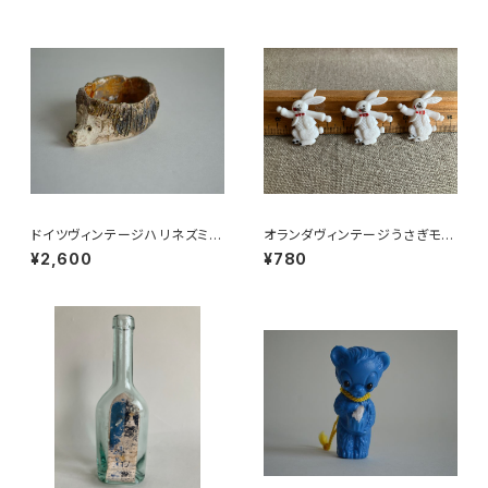
ドイツヴィンテージハリネズミの
オランダヴィンテージうさぎモチ
小皿a
ーフプラパーツ30個セットNo3
¥2,600
¥780
7