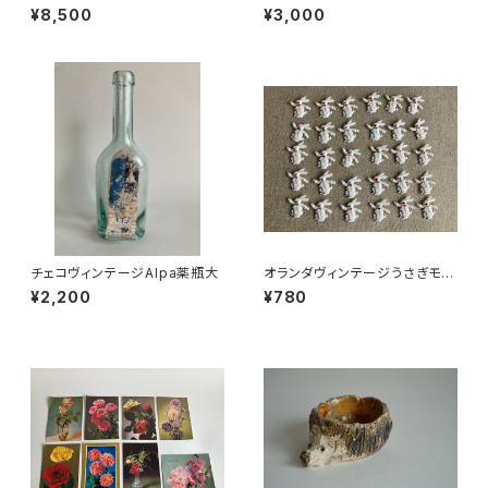
ケットカレンダーKDT手帳未使
小皿b
¥8,500
¥3,000
用DDR
チェコヴィンテージAlpa薬瓶大
オランダヴィンテージうさぎモチ
ーフプラパーツ30個セットNo19
¥2,200
¥780
9