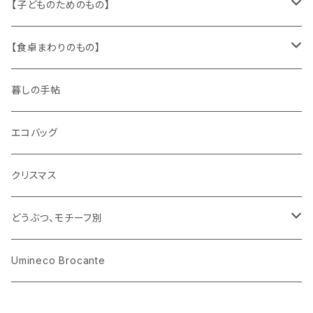
文房具
パズル、ゲーム
ガラス
トリム
キッチンクロス、ナプキン
【子どものためのもの】
キャラクター
木製品
古本、古雑誌、古えほん
プラスチック
ワッペン
ニット
身に着けるもの
【食卓まわりのもの】
ピノキオ
ミニチュア、ドールハウス
古レコード
紙
布地
ガラス
暮しの手帖
ARI社
花びん
古せっけん
陶磁器
エコバッグ
木のおもちゃ
小物入れ
カップアンドソーサー
ラッピングペーパー、壁紙
木製品
クリスマス
ハリネズミ
グラス
プレート
ホーロー
どうぶつ、モチーフ別
おままごと
花びん
メタル
くま、ベア
Umineco Brocante
小物入れ
お菓子の型
プラスチック
うさぎ