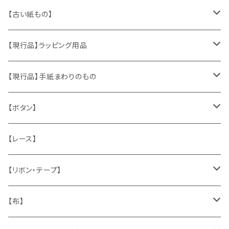
ヴィンテージアクセサリー
【古い紙もの】
おもちゃ、ぬいぐるみ
切手、FDC
【現行品】ラッピング用品
くま、テディベア
ヴィンテージファブリック
ポストカード、カレンダー
伝票、タグ、シール
【現行品】手紙まわりのもの
うさぎ
ハンドメイド製品
マッチラベル、食品ラベル
袋、ラッピングペーパー
封筒、ポストカード
【ボタン】
ねこ
お部屋に飾るもの
蔵書票、荷札、ビュバー、伝票
ひも、テープ
切手
木
【レース】
いぬ
メタル製品
シール、ステッカー、クロモス
スタンプ
貝
【リボン・テープ】
人形
缶、箱
陶磁器
袋、箱、ナプキン、コースター
文房具
メタル
チロルテープ・イニシャルテープ
【布】
ザントマン