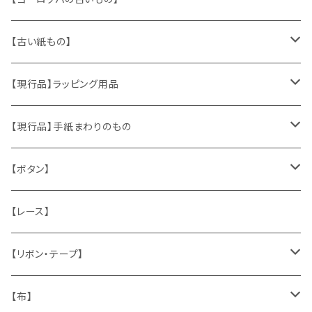
ヴィンテージアクセサリー
【古い紙もの】
おもちゃ、ぬいぐるみ
切手、FDC
【現行品】ラッピング用品
くま、テディベア
ヴィンテージファブリック
ポストカード、カレンダー
伝票、タグ、シール
【現行品】手紙まわりのもの
うさぎ
ハンドメイド製品
マッチラベル、食品ラベル
袋、ラッピングペーパー
封筒、ポストカード
【ボタン】
ねこ
お部屋に飾るもの
蔵書票、荷札、ビュバー、伝票
ひも、テープ
切手
木
【レース】
いぬ
メタル製品
シール、ステッカー、クロモス
スタンプ
貝
【リボン・テープ】
人形
缶、箱
陶磁器
袋、箱、ナプキン、コースター
文房具
メタル
チロルテープ・イニシャルテープ
【布】