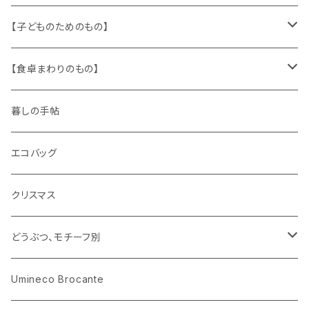
ザントマン
文房具
パズル、ゲーム
ガラス
トリム
キッチンクロス、ナプキン
【子どものためのもの】
キャラクター
木製品
古本、古雑誌、古えほん
プラスチック
ワッペン
ニット
身に着けるもの
【食卓まわりのもの】
ピノキオ
ミニチュア、ドールハウス
古レコード
紙
布地
ガラス
暮しの手帖
ARI社
花びん
古せっけん
陶磁器
エコバッグ
木のおもちゃ
小物入れ
カップアンドソーサー
ラッピングペーパー、壁紙
木製品
クリスマス
ハリネズミ
グラス
プレート
ホーロー
どうぶつ、モチーフ別
おままごと
花びん
メタル
くま、ベア
Umineco Brocante