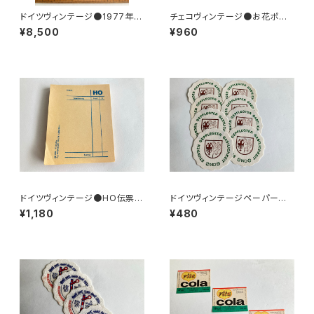
ドイツヴィンテージ●1977年ポ
チェコヴィンテージ●お花ポスト
ケットカレンダーKDT手帳未使
カード8枚組
¥8,500
¥960
用DDR
ドイツヴィンテージ●HO伝票9
ドイツヴィンテージペーパーコ
0枚
ースター8枚組●HO
¥1,180
¥480