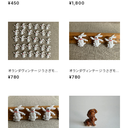
ラベル3枚組●vitacolaビタコ
「クマのおやこ」
¥450
¥1,800
ーラ
オランダヴィンテージうさぎモチ
オランダヴィンテージうさぎモチ
ーフプラパーツ30個セットNo9
ーフプラパーツ30個セットNo6
¥780
¥780
4
4