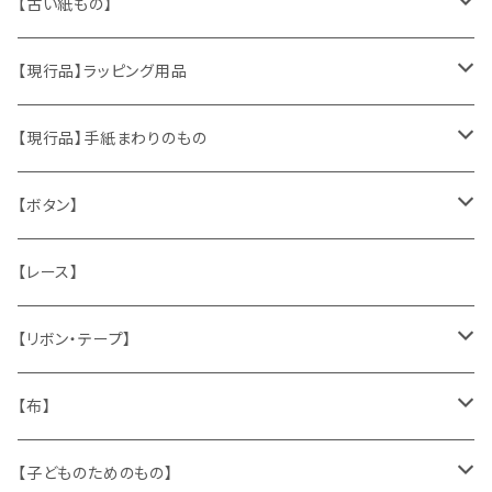
ヴィンテージアクセサリー
【古い紙もの】
おもちゃ、ぬいぐるみ
切手、FDC
【現行品】ラッピング用品
くま、テディベア
ヴィンテージファブリック
ポストカード、カレンダー
伝票、タグ、シール
【現行品】手紙まわりのもの
うさぎ
ハンドメイド製品
マッチラベル、食品ラベル
袋、ラッピングペーパー
封筒、ポストカード
【ボタン】
ねこ
お部屋に飾るもの
蔵書票、荷札、ビュバー、伝票
ひも、テープ
切手
木
【レース】
いぬ
メタル製品
シール、ステッカー、クロモス
スタンプ
貝
【リボン・テープ】
人形
缶、箱
陶磁器
袋、箱、ナプキン、コースター
文房具
メタル
チロルテープ・イニシャルテープ
【布】
ザントマン
文房具
パズル、ゲーム
ガラス
トリム
キッチンクロス、ナプキン
【子どものためのもの】