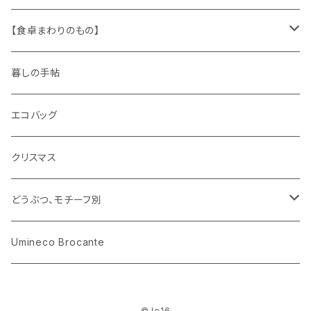
キャラクター
木製品
古本、古雑誌、古えほん
プラスチック
ワッペン
ニット
身に着けるもの
【食卓まわりのもの】
ピノキオ
ミニチュア、ドールハウス
古レコード
紙
布地
ガラス
暮しの手帖
ARI社
花びん
古せっけん
陶磁器
エコバッグ
木のおもちゃ
小物入れ
カップアンドソーサー
ラッピングペーパー、壁紙
木製品
クリスマス
ハリネズミ
グラス
プレート
ホーロー
どうぶつ、モチーフ別
おままごと
花びん
メタル
くま、ベア
Umineco Brocante
小物入れ
お菓子の型
プラスチック
うさぎ
© le16