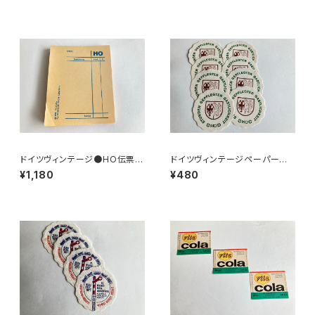
ドイツヴィンテージ●HO伝票9
ドイツヴィンテージペーパーコ
0枚
ースター8枚組●HO
¥1,180
¥480