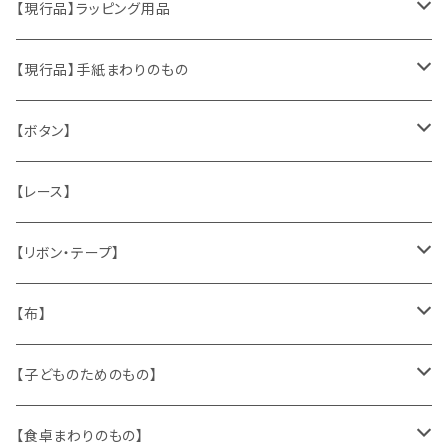
おもちゃ、ぬいぐるみ
切手、FDC
【現行品】ラッピング用品
くま、テディベア
ヴィンテージファブリック
ポストカード、カレンダー
伝票、タグ、シール
【現行品】手紙まわりのもの
うさぎ
ハンドメイド製品
マッチラベル、食品ラベル
袋、ラッピングペーパー
封筒、ポストカード
【ボタン】
ねこ
お部屋に飾るもの
蔵書票、荷札、ビュバー、伝票
ひも、テープ
切手
木
【レース】
いぬ
メタル製品
シール、ステッカー、クロモス
スタンプ
貝
【リボン・テープ】
人形
缶、箱
陶磁器
袋、箱、ナプキン、コースター
文房具
メタル
チロルテープ・イニシャルテープ
【布】
ザントマン
文房具
パズル、ゲーム
ガラス
トリム
キッチンクロス、ナプキン
【子どものためのもの】
キャラクター
木製品
古本、古雑誌、古えほん
プラスチック
ワッペン
ニット
身に着けるもの
【食卓まわりのもの】