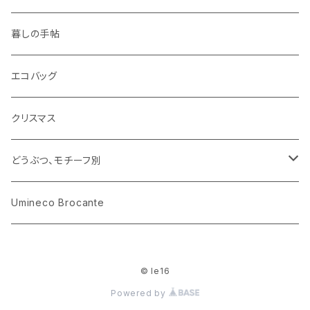
ピノキオ
ミニチュア、ドールハウス
古レコード
紙
布地
ガラス
暮しの手帖
ARI社
花びん
古せっけん
陶磁器
エコバッグ
木のおもちゃ
小物入れ
カップアンドソーサー
ラッピングペーパー、壁紙
木製品
クリスマス
ハリネズミ
グラス
プレート
ホーロー
どうぶつ、モチーフ別
おままごと
花びん
メタル
くま、ベア
Umineco Brocante
小物入れ
お菓子の型
プラスチック
うさぎ
© le16
調理器具
ピューター
ねこ、ネコ
Powered by