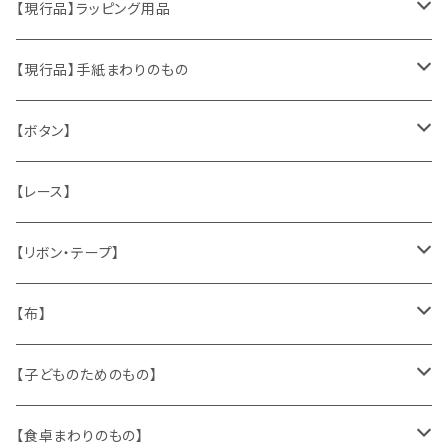
おもちゃ、ぬいぐるみ
切手、FDC
【現行品】ラッピング用品
くま、テディベア
ヴィンテージファブリック
ポストカード、カレンダー
伝票、タグ、シール
【現行品】手紙まわりのもの
うさぎ
ハンドメイド製品
マッチラベル、食品ラベル
袋、ラッピングペーパー
封筒、ポストカード
【ボタン】
ねこ
お部屋に飾るもの
蔵書票、荷札、ビュバー、伝票
ひも、テープ
切手
木
【レース】
いぬ
メタル製品
シール、ステッカー、クロモス
スタンプ
貝
【リボン・テープ】
人形
缶、箱
陶磁器
袋、箱、ナプキン、コースター
文房具
メタル
チロルテープ・イニシャルテープ
【布】
ザントマン
文房具
パズル、ゲーム
ガラス
トリム
キッチンクロス、ナプキン
【子どものためのもの】
キャラクター
木製品
古本、古雑誌、古えほん
プラスチック
ワッペン
ニット
身に着けるもの
【食卓まわりのもの】