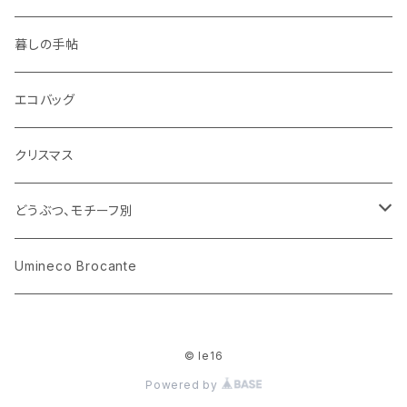
ピノキオ
ミニチュア、ドールハウス
古レコード
紙
布地
ガラス
暮しの手帖
ARI社
花びん
古せっけん
陶磁器
エコバッグ
木のおもちゃ
小物入れ
カップアンドソーサー
ラッピングペーパー、壁紙
木製品
クリスマス
ハリネズミ
グラス
プレート
ホーロー
どうぶつ、モチーフ別
おままごと
花びん
メタル
くま、ベア
Umineco Brocante
小物入れ
お菓子の型
プラスチック
うさぎ
© le16
調理器具
ピューター
ねこ、ネコ
Powered by