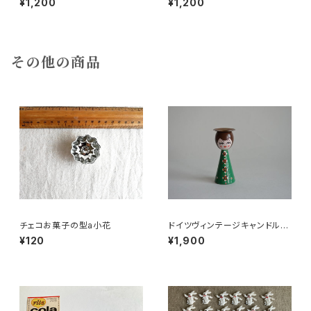
¥1,200
¥1,200
その他の商品
チェコお菓子の型a小花
ドイツヴィンテージキャンドルホ
ルダー緑
¥120
¥1,900