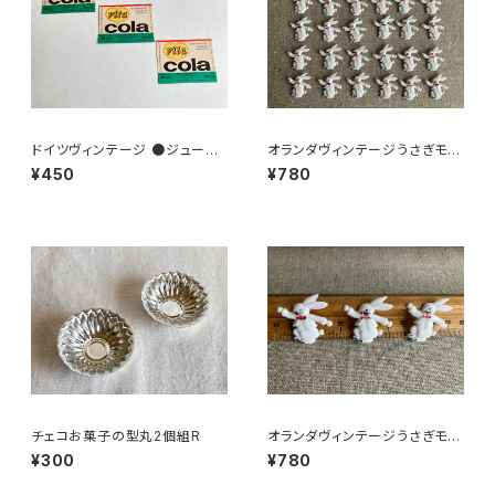
ドイツヴィンテージ ●ジュース
オランダヴィンテージうさぎモチ
ラベル3枚組●vitacolaビタコ
ーフプラパーツ30個セットc9
¥450
¥780
ーラ
チェコお菓子の型丸2個組R
オランダヴィンテージうさぎモチ
ーフプラパーツ30個セットｄ
¥300
¥780