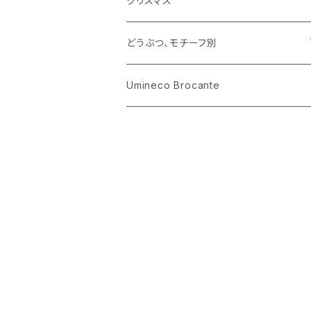
クリスマス
ハリネズミ
グラス
プレート
ホーロー
どうぶつ、モチーフ別
おままごと
花びん
メタル
くま、ベア
Umineco Brocante
小物入れ
お菓子の型
プラスチック
うさぎ
調理器具
ピューター
ねこ、ネコ
イヌ、いぬ
ことり、にわとり
ハリネズミ