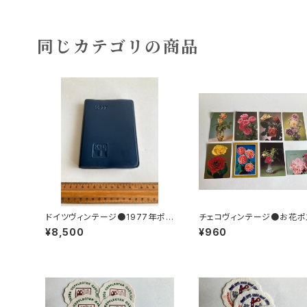
同じカテゴリの商品
ドイツヴィンテージ●1977年ポケ
チェコヴィンテージ●お花ポ
ットカレンダーKDT手帳未使用D
カード8枚組
¥8,500
¥960
DR