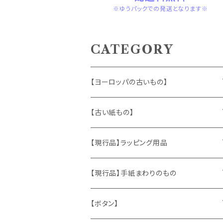
※ゆうパックでの発送となります※
CATEGORY
【ヨーロッパの古いもの】
ヴィンテージアクセサリー
【古い紙もの】
おもちゃ、ぬいぐるみ
切手、FDC
【現行品】ラッピング用品
くま、テディベア
ヴィンテージファブリック
ポストカード、カレンダー
伝票、タグ、シール
【現行品】手紙まわりのもの
うさぎ
ハンドメイド製品
マッチラベル、食品ラベル
袋、ラッピングペーパー
封筒、ポストカード
【ボタン】