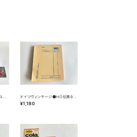
スト
ドイツヴィンテージ●HO伝票90
枚
¥1,180