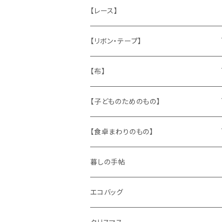
ねこ
お部屋に飾るもの
蔵書票、荷札、ビュバー、伝票
ひも、テープ
切手
木
【レース】
いぬ
メタル製品
シール、ステッカー、クロモス
スタンプ
貝
【リボン・テープ】
人形
缶、箱
陶磁器
袋、箱、ナプキン、コースター
文房具
メタル
チロルテープ・イニシャルテープ
【布】
ザントマン
文房具
パズル、ゲーム
ガラス
トリム
キッチンクロス、ナプキン
【子どものためのもの】
キャラクター
木製品
古本、古雑誌、古えほん
プラスチック
ワッペン
ニット
身に着けるもの
【食卓まわりのもの】
ピノキオ
ミニチュア、ドールハウス
古レコード
紙
布地
ガラス
暮しの手帖
ARI社
花びん
古せっけん
陶磁器
エコバッグ
木のおもちゃ
小物入れ
カップアンドソーサー
ラッピングペーパー、壁紙
木製品