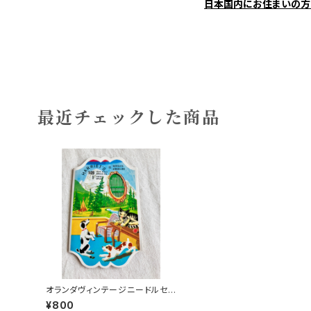
日本国内にお住まいの方
最近チェックした商品
オランダヴィンテージニードルセッ
トa
¥800