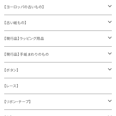
【ヨーロッパの古いもの】
ヴィンテージアクセサリー
【古い紙もの】
おもちゃ、ぬいぐるみ
切手、FDC
【現行品】ラッピング用品
くま、テディベア
ヴィンテージファブリック
ポストカード、カレンダー
伝票、タグ、シール
【現行品】手紙まわりのもの
うさぎ
ハンドメイド製品
マッチラベル、食品ラベル
袋、ラッピングペーパー
封筒、ポストカード
【ボタン】
ねこ
お部屋に飾るもの
蔵書票、荷札、ビュバー、伝票
ひも、テープ
切手
木
【レース】
いぬ
メタル製品
シール、ステッカー、クロモス
スタンプ
貝
【リボン・テープ】
人形