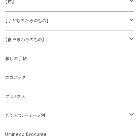
缶、箱
陶磁器
袋、箱、ナプキン、コースター
文房具
メタル
チロルテープ・イニシャルテープ
【布】
ザントマン
文房具
パズル、ゲーム
ガラス
トリム
キッチンクロス、ナプキン
【子どものためのもの】
キャラクター
木製品
古本、古雑誌、古えほん
プラスチック
ワッペン
ニット
身に着けるもの
【食卓まわりのもの】
ピノキオ
ミニチュア、ドールハウス
古レコード
紙
布地
ガラス
暮しの手帖
ARI社
花びん
古せっけん
陶磁器
エコバッグ
木のおもちゃ
小物入れ
カップアンドソーサー
ラッピングペーパー、壁紙
木製品
クリスマス
ハリネズミ
グラス
プレート
ホーロー
どうぶつ、モチーフ別
おままごと
花びん
メタル
くま、ベア
Umineco Brocante