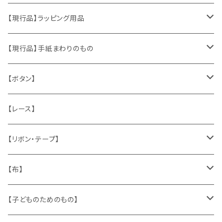
おもちゃ、ぬいぐるみ
切手、FDC
【現行品】ラッピング用品
くま、テディベア
ヴィンテージファブリック
ポストカード、カレンダー
伝票、タグ、シール
【現行品】手紙まわりのもの
うさぎ
ハンドメイド製品
マッチラベル、食品ラベル
袋、ラッピングペーパー
封筒、ポストカード
【ボタン】
ねこ
お部屋に飾るもの
蔵書票、荷札、ビュバー、伝票
ひも、テープ
切手
木
【レース】
いぬ
メタル製品
シール、ステッカー、クロモス
スタンプ
貝
【リボン・テープ】
人形
缶、箱
陶磁器
袋、箱、ナプキン、コースター
文房具
メタル
チロルテープ・イニシャルテープ
【布】
ザントマン
文房具
パズル、ゲーム
ガラス
トリム
キッチンクロス、ナプキン
【子どものためのもの】
キャラクター