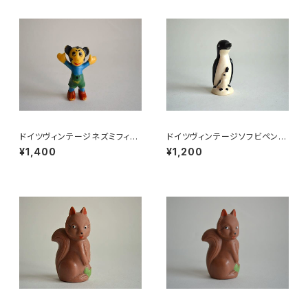
ドイツヴィンテージネズミフィギ
ドイツヴィンテージソフビペンギ
ュアa
ンの親子
¥1,400
¥1,200