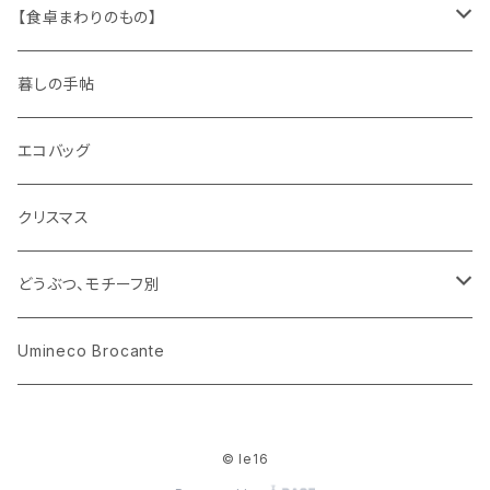
木製品
古本、古雑誌、古えほん
プラスチック
ワッペン
ニット
身に着けるもの
【食卓まわりのもの】
ピノキオ
ミニチュア、ドールハウス
古レコード
紙
布地
ガラス
暮しの手帖
ARI社
花びん
古せっけん
陶磁器
エコバッグ
木のおもちゃ
小物入れ
カップアンドソーサー
ラッピングペーパー、壁紙
木製品
クリスマス
ハリネズミ
グラス
プレート
ホーロー
どうぶつ、モチーフ別
おままごと
花びん
メタル
くま、ベア
Umineco Brocante
小物入れ
お菓子の型
プラスチック
うさぎ
© le16
調理器具
ピューター
ねこ、ネコ