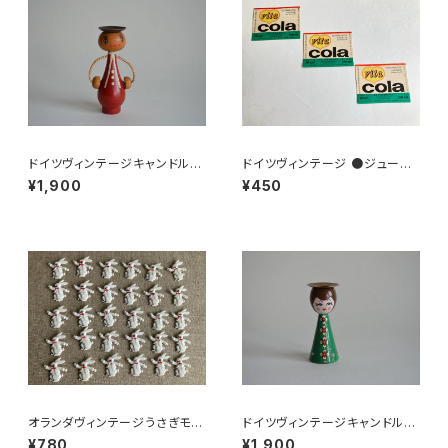
ドイツヴィンテージキャンドルホ
ドイツヴィンテージ ●ジュース
ルダーにっこり赤
ラベル3枚組●vitacolaビタコ
¥1,900
¥450
ーラ
オランダヴィンテージうさぎモチ
ドイツヴィンテージキャンドルホ
ーフプラパーツ30個セットNo15
ルダー緑
¥780
¥1,900