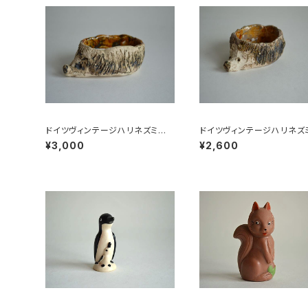
ドイツヴィンテージハリネズミの
ドイツヴィンテージハリネズ
小皿b
小皿a
¥3,000
¥2,600