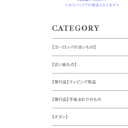
※ゆうパックでの発送となります※
CATEGORY
【ヨーロッパの古いもの】
ヴィンテージアクセサリー
【古い紙もの】
おもちゃ、ぬいぐるみ
切手、FDC
【現行品】ラッピング用品
くま、テディベア
ヴィンテージファブリック
ポストカード、カレンダー
伝票、タグ、シール
【現行品】手紙まわりのもの
うさぎ
ハンドメイド製品
マッチラベル、食品ラベル
袋、ラッピングペーパー
封筒、ポストカード
【ボタン】