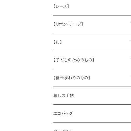
ねこ
お部屋に飾るもの
蔵書票、荷札、ビュバー、伝票
ひも、テープ
切手
木
【レース】
いぬ
メタル製品
シール、ステッカー、クロモス
スタンプ
貝
【リボン・テープ】
人形
缶、箱
陶磁器
袋、箱、ナプキン、コースター
文房具
メタル
チロルテープ・イニシャルテープ
【布】
ザントマン
文房具
パズル、ゲーム
ガラス
トリム
キッチンクロス、ナプキン
【子どものためのもの】
キャラクター
木製品
古本、古雑誌、古えほん
プラスチック
ワッペン
ニット
身に着けるもの
【食卓まわりのもの】
ピノキオ
ミニチュア、ドールハウス
古レコード
紙
布地
ガラス
暮しの手帖
ARI社
花びん
古せっけん
陶磁器
エコバッグ
木のおもちゃ
小物入れ
カップアンドソーサー
ラッピングペーパー、壁紙
木製品