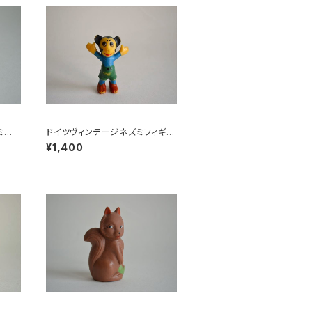
ミの
ドイツヴィンテージネズミフィギュ
アa
¥1,400