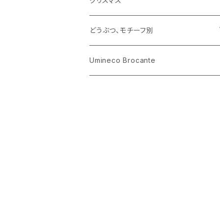
クリスマス
ハリネズミ
グラス
プレート
ホーロー
どうぶつ、モチーフ別
おままごと
花びん
メタル
くま、ベア
Umineco Brocante
小物入れ
お菓子の型
プラスチック
うさぎ
調理器具
ピューター
ねこ、ネコ
イヌ、いぬ
ことり、にわとり
ハリネズミ