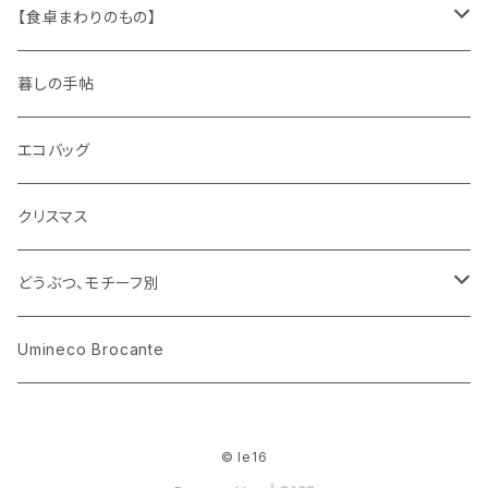
木製品
古本、古雑誌、古えほん
プラスチック
ワッペン
ニット
身に着けるもの
【食卓まわりのもの】
ピノキオ
ミニチュア、ドールハウス
古レコード
紙
布地
ガラス
暮しの手帖
ARI社
花びん
古せっけん
陶磁器
エコバッグ
木のおもちゃ
小物入れ
カップアンドソーサー
ラッピングペーパー、壁紙
木製品
クリスマス
ハリネズミ
グラス
プレート
ホーロー
どうぶつ、モチーフ別
おままごと
花びん
メタル
くま、ベア
Umineco Brocante
小物入れ
お菓子の型
プラスチック
うさぎ
© le16
調理器具
ピューター
ねこ、ネコ