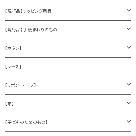
おもちゃ、ぬいぐるみ
切手、FDC
【現行品】ラッピング用品
くま、テディベア
ヴィンテージファブリック
ポストカード、カレンダー
伝票、タグ、シール
【現行品】手紙まわりのもの
うさぎ
ハンドメイド製品
マッチラベル、食品ラベル
袋、ラッピングペーパー
封筒、ポストカード
【ボタン】
ねこ
お部屋に飾るもの
蔵書票、荷札、ビュバー、伝票
ひも、テープ
切手
木
【レース】
いぬ
メタル製品
シール、ステッカー、クロモス
スタンプ
貝
【リボン・テープ】
人形
缶、箱
陶磁器
袋、箱、ナプキン、コースター
文房具
メタル
チロルテープ・イニシャルテープ
【布】
ザントマン
文房具
パズル、ゲーム
ガラス
トリム
キッチンクロス、ナプキン
【子どものためのもの】
キャラクター