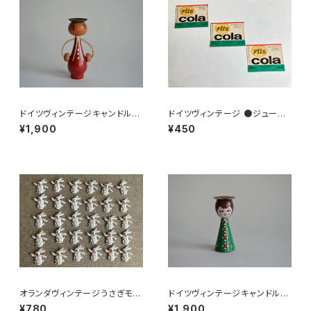
ドイツヴィンテージキャンドルホ
ドイツヴィンテージ ●ジュース
ルダーにっこり赤
ラベル3枚組●vitacolaビタコ
¥1,900
¥450
ーラ
オランダヴィンテージうさぎモチ
ドイツヴィンテージキャンドルホ
ーフプラパーツ30個セットNo15
ルダー緑
¥780
¥1,900