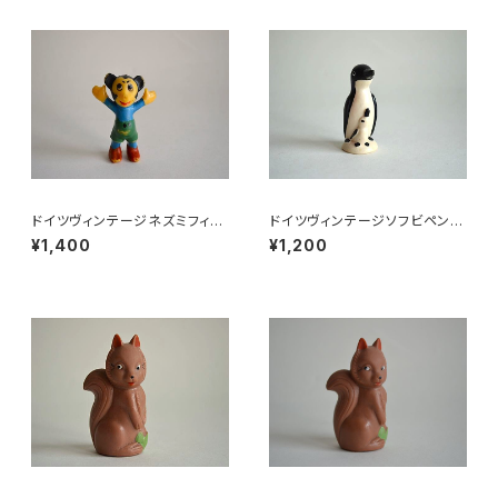
ドイツヴィンテージネズミフィギ
ドイツヴィンテージソフビペンギ
ュアa
ンの親子
¥1,400
¥1,200