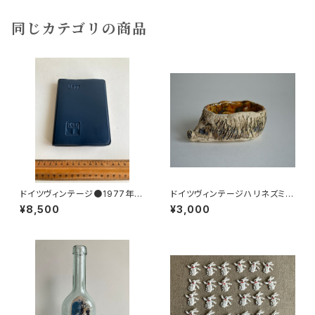
同じカテゴリの商品
ドイツヴィンテージ●1977年ポ
ドイツヴィンテージハリネズミの
ケットカレンダーKDT手帳未使
小皿b
¥8,500
¥3,000
用DDR