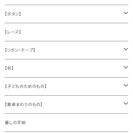
うさぎ
ハンドメイド製品
マッチラベル、食品ラベル
袋、ラッピングペーパー
封筒、ポストカード
【ボタン】
ねこ
お部屋に飾るもの
蔵書票、荷札、ビュバー、伝票
ひも、テープ
切手
木
【レース】
いぬ
メタル製品
シール、ステッカー、クロモス
スタンプ
貝
【リボン・テープ】
人形
缶、箱
陶磁器
袋、箱、ナプキン、コースター
文房具
メタル
チロルテープ・イニシャルテープ
【布】
ザントマン
文房具
パズル、ゲーム
ガラス
トリム
キッチンクロス、ナプキン
【子どものためのもの】
キャラクター
木製品
古本、古雑誌、古えほん
プラスチック
ワッペン
ニット
身に着けるもの
【食卓まわりのもの】
ピノキオ
ミニチュア、ドールハウス
古レコード
紙
布地
ガラス
暮しの手帖
ARI社