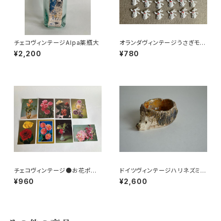
チェコヴィンテージAlpa薬瓶大
オランダヴィンテージうさぎモチ
ーフプラパーツ30個セットNo19
¥2,200
¥780
9
チェコヴィンテージ●お花ポスト
ドイツヴィンテージハリネズミの
カード8枚組
小皿a
¥960
¥2,600