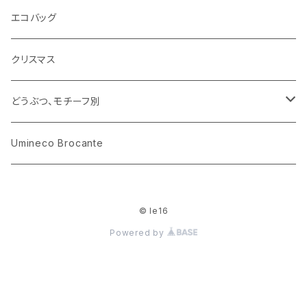
花びん
古せっけん
陶磁器
エコバッグ
木のおもちゃ
小物入れ
カップアンドソーサー
ラッピングペーパー、壁紙
木製品
クリスマス
ハリネズミ
グラス
プレート
ホーロー
どうぶつ、モチーフ別
おままごと
花びん
メタル
くま、ベア
Umineco Brocante
小物入れ
お菓子の型
プラスチック
うさぎ
© le16
調理器具
ピューター
ねこ、ネコ
Powered by
イヌ、いぬ