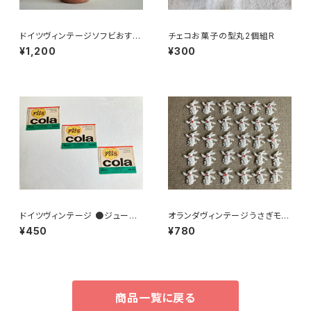
ドイツヴィンテージソフビおすま
チェコお菓子の型丸2個組R
しネコ？B7
¥1,200
¥300
ドイツヴィンテージ ●ジュース
オランダヴィンテージうさぎモチ
ラベル3枚組●vitacolaビタコ
ーフプラパーツ30個セットNo16
¥450
¥780
ーラ
2
商品一覧に戻る