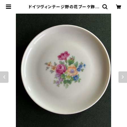
ドイツヴィンテージ野の花ブーケ飾り
皿b | le16