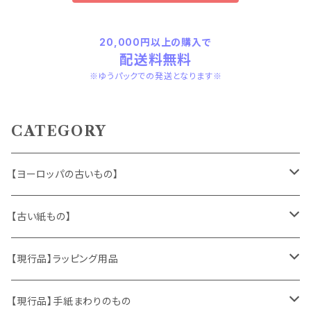
20,000円以上の購入で
配送料無料
※ゆうパックでの発送となります※
CATEGORY
【ヨーロッパの古いもの】
ヴィンテージアクセサリー
【古い紙もの】
おもちゃ、ぬいぐるみ
切手、FDC
【現行品】ラッピング用品
くま、テディベア
ヴィンテージファブリック
ポストカード、カレンダー
伝票、タグ、シール
【現行品】手紙まわりのもの