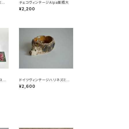
ミの
チェコヴィンテージAlpa薬瓶大
¥2,200
スト
ドイツヴィンテージハリネズミの
小皿a
¥2,600