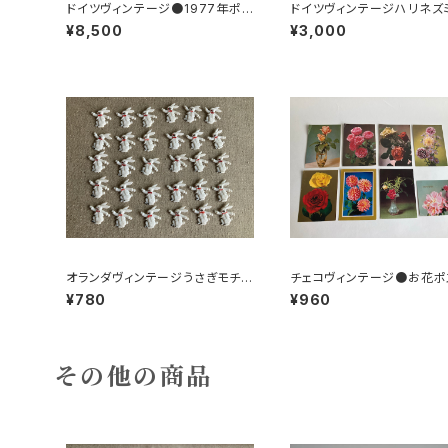
ドイツヴィンテージ●1977年ポケ
ドイツヴィンテージハリネズ
ットカレンダーKDT手帳未使用D
小皿b
¥8,500
¥3,000
DR
オランダヴィンテージうさぎモチー
チェコヴィンテージ●お花ポ
フプラパーツ30個セットNo199
カード8枚組
¥780
¥960
その他の商品