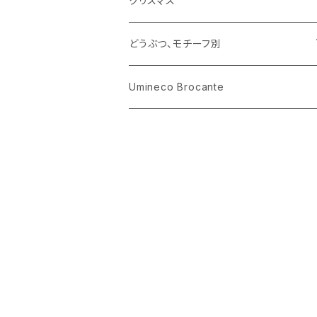
クリスマス
ハリネズミ
グラス
プレート
ホーロー
どうぶつ、モチーフ別
おままごと
花びん
メタル
くま、ベア
Umineco Brocante
小物入れ
お菓子の型
プラスチック
うさぎ
調理器具
ピューター
ねこ、ネコ
イヌ、いぬ
ことり、にわとり
ハリネズミ