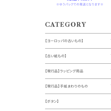
※ゆうパックでの発送となります※
CATEGORY
【ヨーロッパの古いもの】
ヴィンテージアクセサリー
【古い紙もの】
おもちゃ、ぬいぐるみ
切手、FDC
【現行品】ラッピング用品
くま、テディベア
ヴィンテージファブリック
ポストカード、カレンダー
伝票、タグ、シール
【現行品】手紙まわりのもの
うさぎ
ハンドメイド製品
マッチラベル、食品ラベル
袋、ラッピングペーパー
封筒、ポストカード
【ボタン】