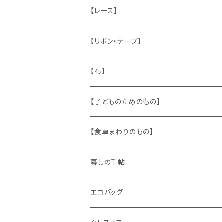
ねこ
お部屋に飾るもの
蔵書票、荷札、ビュバー、伝票
ひも、テープ
切手
木
【レース】
いぬ
メタル製品
シール、ステッカー、クロモス
スタンプ
貝
【リボン・テープ】
人形
缶、箱
陶磁器
袋、箱、ナプキン、コースター
文房具
メタル
チロルテープ・イニシャルテープ
【布】
ザントマン
文房具
パズル、ゲーム
ガラス
トリム
キッチンクロス、ナプキン
【子どものためのもの】
キャラクター
木製品
古本、古雑誌、古えほん
プラスチック
ワッペン
ニット
身に着けるもの
【食卓まわりのもの】
ピノキオ
ミニチュア、ドールハウス
古レコード
紙
布地
ガラス
暮しの手帖
ARI社
花びん
古せっけん
陶磁器
エコバッグ
木のおもちゃ
小物入れ
カップアンドソーサー
ラッピングペーパー、壁紙
木製品