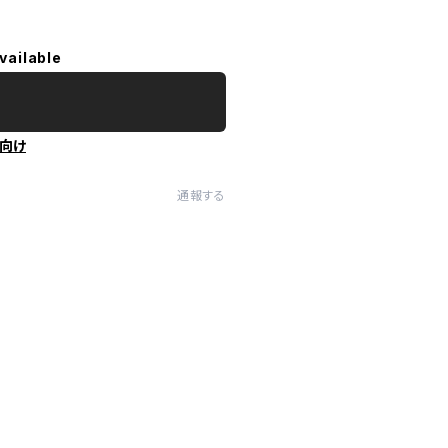
vailable
向け
通報する