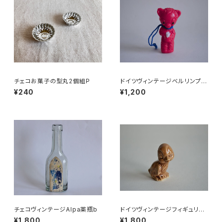
チェコお菓子の型丸2個組P
ドイツヴィンテージベルリンプラ
ベア赤A5
¥240
¥1,200
チェコヴィンテージAlpa薬瓶b
ドイツヴィンテージフィギュリン
ことり
¥1,800
¥1,800