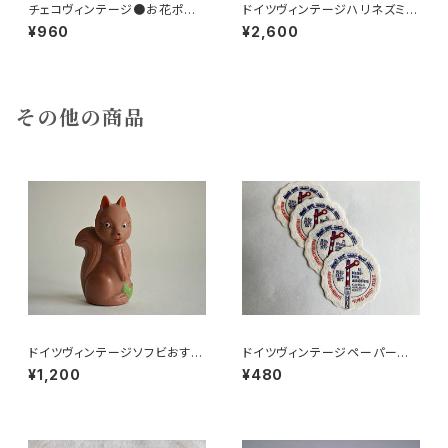
チェコヴィンテージ●お花ポスト
ドイツヴィンテージハリネズミの
カード8枚組
小皿a
¥960
¥2,600
その他の商品
ドイツヴィンテージソフビおすま
ドイツヴィンテージペーパーコ
しネコ？B7
ースター鉄道4枚組
¥1,200
¥480