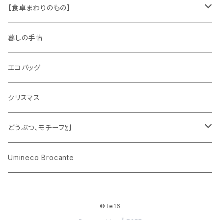
木製品
古本、古雑誌、古えほん
プラスチック
ワッペン
ニット
身に着けるもの
【食卓まわりのもの】
ピノキオ
ミニチュア、ドールハウス
古レコード
紙
布地
ガラス
暮しの手帖
ARI社
花びん
古せっけん
陶磁器
エコバッグ
木のおもちゃ
小物入れ
カップアンドソーサー
ラッピングペーパー、壁紙
木製品
クリスマス
ハリネズミ
グラス
プレート
ホーロー
どうぶつ、モチーフ別
おままごと
花びん
メタル
くま、ベア
Umineco Brocante
小物入れ
お菓子の型
プラスチック
うさぎ
© le16
調理器具
ピューター
ねこ、ネコ