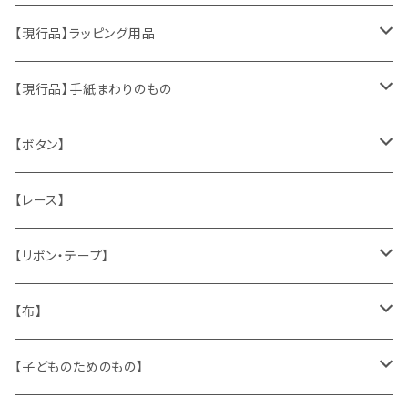
おもちゃ、ぬいぐるみ
切手、FDC
【現行品】ラッピング用品
くま、テディベア
ヴィンテージファブリック
ポストカード、カレンダー
伝票、タグ、シール
【現行品】手紙まわりのもの
うさぎ
ハンドメイド製品
マッチラベル、食品ラベル
袋、ラッピングペーパー
封筒、ポストカード
【ボタン】
ねこ
お部屋に飾るもの
蔵書票、荷札、ビュバー、伝票
ひも、テープ
切手
木
【レース】
いぬ
メタル製品
シール、ステッカー、クロモス
スタンプ
貝
【リボン・テープ】
人形
缶、箱
陶磁器
袋、箱、ナプキン、コースター
文房具
メタル
チロルテープ・イニシャルテープ
【布】
ザントマン
文房具
パズル、ゲーム
ガラス
トリム
キッチンクロス、ナプキン
【子どものためのもの】
キャラクター