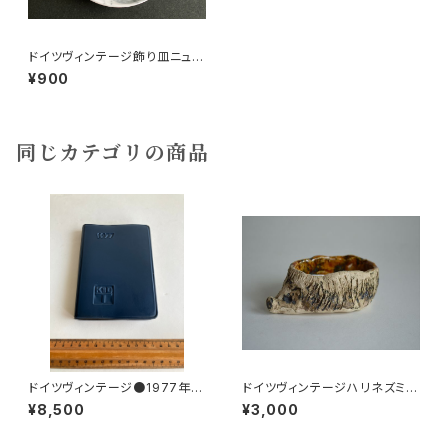
ドイツヴィンテージ飾り皿ニュル
ンベルクの街並みf
¥900
同じカテゴリの商品
ドイツヴィンテージ●1977年ポ
ドイツヴィンテージハリネズミの
ケットカレンダーKDT手帳未使
小皿b
¥8,500
¥3,000
用DDR