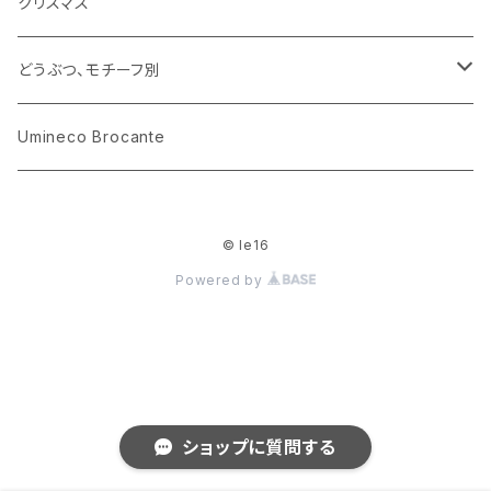
ラッピングペーパー、壁紙
木製品
クリスマス
ハリネズミ
グラス
プレート
ホーロー
どうぶつ、モチーフ別
おままごと
花びん
メタル
くま、ベア
Umineco Brocante
小物入れ
お菓子の型
プラスチック
うさぎ
© le16
調理器具
ピューター
ねこ、ネコ
Powered by
イヌ、いぬ
ことり、にわとり
ショップに質問する
ハリネズミ