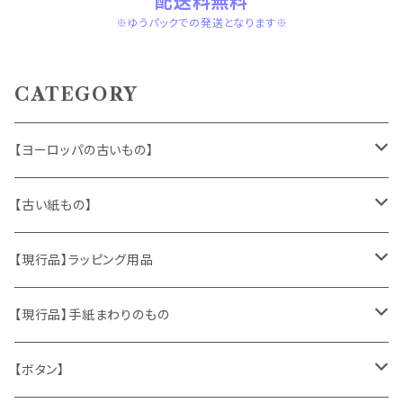
配送料無料
※ゆうパックでの発送となります※
CATEGORY
【ヨーロッパの古いもの】
ヴィンテージアクセサリー
【古い紙もの】
おもちゃ、ぬいぐるみ
切手、FDC
【現行品】ラッピング用品
くま、テディベア
ヴィンテージファブリック
ポストカード、カレンダー
伝票、タグ、シール
【現行品】手紙まわりのもの
うさぎ
ハンドメイド製品
マッチラベル、食品ラベル
袋、ラッピングペーパー
封筒、ポストカード
【ボタン】