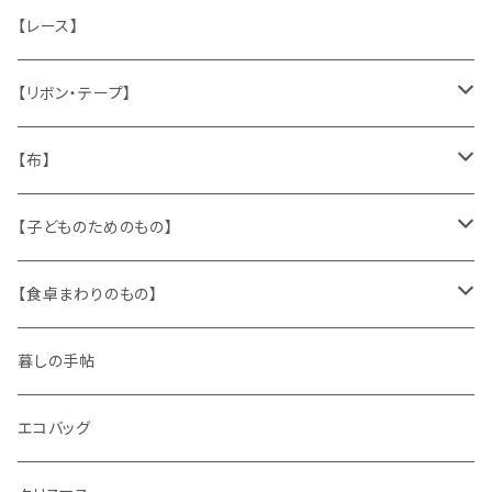
ねこ
お部屋に飾るもの
蔵書票、荷札、ビュバー、伝票
ひも、テープ
切手
木
【レース】
いぬ
メタル製品
シール、ステッカー、クロモス
スタンプ
貝
【リボン・テープ】
人形
缶、箱
陶磁器
袋、箱、ナプキン、コースター
文房具
メタル
チロルテープ・イニシャルテープ
【布】
ザントマン
文房具
パズル、ゲーム
ガラス
トリム
キッチンクロス、ナプキン
【子どものためのもの】
キャラクター
木製品
古本、古雑誌、古えほん
プラスチック
ワッペン
ニット
身に着けるもの
【食卓まわりのもの】
ピノキオ
ミニチュア、ドールハウス
古レコード
紙
布地
ガラス
暮しの手帖
ARI社
花びん
古せっけん
陶磁器
エコバッグ
木のおもちゃ
小物入れ
カップアンドソーサー