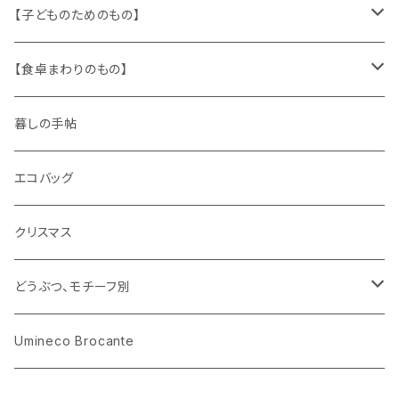
文房具
パズル、ゲーム
ガラス
トリム
キッチンクロス、ナプキン
【子どものためのもの】
キャラクター
木製品
古本、古雑誌、古えほん
プラスチック
ワッペン
ニット
身に着けるもの
【食卓まわりのもの】
ピノキオ
ミニチュア、ドールハウス
古レコード
紙
布地
ガラス
暮しの手帖
ARI社
花びん
古せっけん
陶磁器
エコバッグ
木のおもちゃ
小物入れ
カップアンドソーサー
ラッピングペーパー、壁紙
木製品
クリスマス
ハリネズミ
グラス
プレート
ホーロー
どうぶつ、モチーフ別
おままごと
花びん
メタル
くま、ベア
Umineco Brocante
小物入れ
お菓子の型
プラスチック
うさぎ