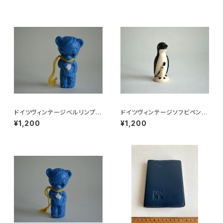
ドイツヴィンテージベルリンプラ
ドイツヴィンテージソフビペンギ
ベア青204
ンの親子
¥1,200
¥1,200