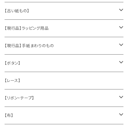
ヴィンテージアクセサリー
【古い紙もの】
おもちゃ、ぬいぐるみ
切手、FDC
【現行品】ラッピング用品
くま、テディベア
ヴィンテージファブリック
ポストカード、カレンダー
伝票、タグ、シール
【現行品】手紙まわりのもの
うさぎ
ハンドメイド製品
マッチラベル、食品ラベル
袋、ラッピングペーパー
封筒、ポストカード
【ボタン】
ねこ
お部屋に飾るもの
蔵書票、荷札、ビュバー、伝票
ひも、テープ
切手
木
【レース】
いぬ
メタル製品
シール、ステッカー、クロモス
スタンプ
貝
【リボン・テープ】
人形
缶、箱
陶磁器
袋、箱、ナプキン、コースター
文房具
メタル
チロルテープ・イニシャルテープ
【布】
ザントマン