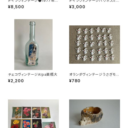
ドイツヴィンテージ●1977年ポ
ドイツヴィンテージハリネズミの
ケットカレンダーKDT手帳未使
小皿b
¥8,500
¥3,000
用DDR
チェコヴィンテージAlpa薬瓶大
オランダヴィンテージうさぎモチ
ーフプラパーツ30個セットNo19
¥2,200
¥780
9