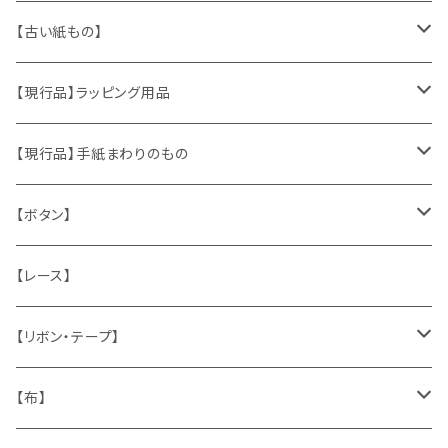
ヴィンテージアクセサリー
【古い紙もの】
おもちゃ、ぬいぐるみ
切手、FDC
【現行品】ラッピング用品
くま、テディベア
ヴィンテージファブリック
ポストカード、カレンダー
伝票、タグ、シール
【現行品】手紙まわりのもの
うさぎ
ハンドメイド製品
マッチラベル、食品ラベル
袋、ラッピングペーパー
封筒、ポストカード
【ボタン】
ねこ
お部屋に飾るもの
蔵書票、荷札、ビュバー、伝票
ひも、テープ
切手
木
【レース】
いぬ
メタル製品
シール、ステッカー、クロモス
スタンプ
貝
【リボン・テープ】
人形
缶、箱
陶磁器
袋、箱、ナプキン、コースター
文房具
メタル
チロルテープ・イニシャルテープ
【布】
ザントマン