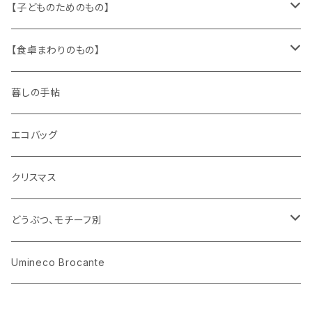
文房具
パズル、ゲーム
ガラス
トリム
キッチンクロス、ナプキン
【子どものためのもの】
キャラクター
木製品
古本、古雑誌、古えほん
プラスチック
ワッペン
ニット
身に着けるもの
【食卓まわりのもの】
ピノキオ
ミニチュア、ドールハウス
古レコード
紙
布地
ガラス
暮しの手帖
ARI社
花びん
古せっけん
陶磁器
エコバッグ
木のおもちゃ
小物入れ
カップアンドソーサー
ラッピングペーパー、壁紙
木製品
クリスマス
ハリネズミ
グラス
プレート
ホーロー
どうぶつ、モチーフ別
おままごと
花びん
メタル
くま、ベア
Umineco Brocante
小物入れ
お菓子の型
プラスチック
うさぎ