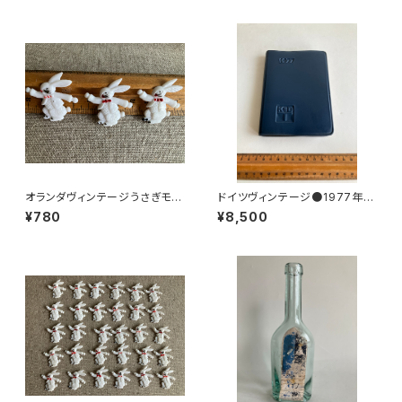
オランダヴィンテージうさぎモチ
ドイツヴィンテージ●1977年ポ
ーフプラパーツ30個セットNo14
ケットカレンダーKDT手帳未使
¥780
¥8,500
9
用DDR