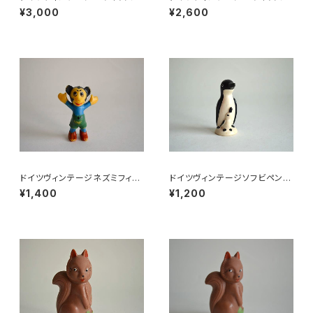
小皿b
小皿a
¥3,000
¥2,600
ドイツヴィンテージネズミフィギ
ドイツヴィンテージソフビペンギ
ュアa
ンの親子
¥1,400
¥1,200