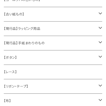
ヴィンテージアクセサリー
【古い紙もの】
おもちゃ、ぬいぐるみ
切手、FDC
【現行品】ラッピング用品
くま、テディベア
ヴィンテージファブリック
ポストカード、カレンダー
伝票、タグ、シール
【現行品】手紙まわりのもの
うさぎ
ハンドメイド製品
マッチラベル、食品ラベル
袋、ラッピングペーパー
封筒、ポストカード
【ボタン】
ねこ
お部屋に飾るもの
蔵書票、荷札、ビュバー、伝票
ひも、テープ
切手
木
【レース】
いぬ
メタル製品
シール、ステッカー、クロモス
スタンプ
貝
【リボン・テープ】
人形
缶、箱
陶磁器
袋、箱、ナプキン、コースター
文房具
メタル
チロルテープ・イニシャルテープ
【布】