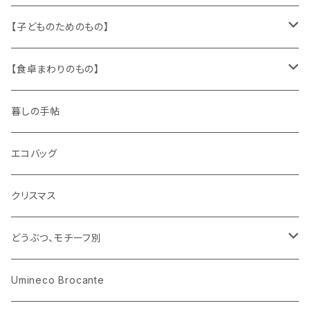
ザントマン
文房具
パズル、ゲーム
ガラス
トリム
キッチンクロス、ナプキン
【子どものためのもの】
キャラクター
木製品
古本、古雑誌、古えほん
プラスチック
ワッペン
ニット
身に着けるもの
【食卓まわりのもの】
ピノキオ
ミニチュア、ドールハウス
古レコード
紙
布地
ガラス
暮しの手帖
ARI社
花びん
古せっけん
陶磁器
エコバッグ
木のおもちゃ
小物入れ
カップアンドソーサー
ラッピングペーパー、壁紙
木製品
クリスマス
ハリネズミ
グラス
プレート
ホーロー
どうぶつ、モチーフ別
おままごと
花びん
メタル
くま、ベア
Umineco Brocante