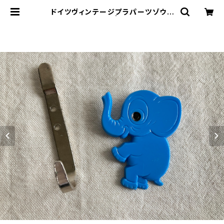
ドイツヴィンテージプラパーツゾウさ
ん青54 | le16