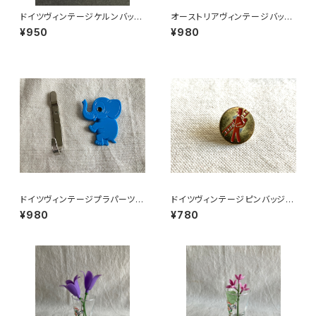
ドイツヴィンテージケルンバッジ
オーストリアヴィンテージバッジ
h人形劇
チロル
¥950
¥980
ドイツヴィンテージプラパーツゾ
ドイツヴィンテージピンバッジ煙
ウさん青183
突掃除人2
¥980
¥780