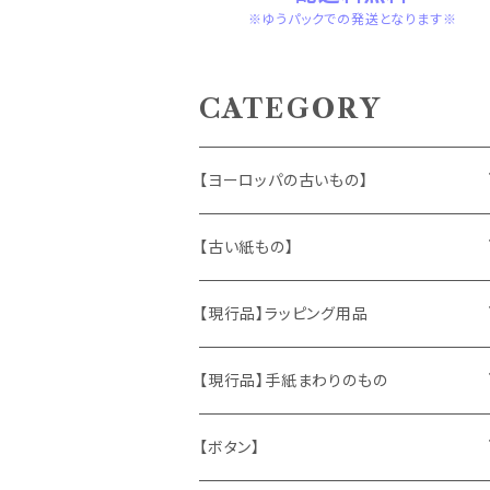
※ゆうパックでの発送となります※
CATEGORY
【ヨーロッパの古いもの】
ヴィンテージアクセサリー
【古い紙もの】
おもちゃ、ぬいぐるみ
切手、FDC
【現行品】ラッピング用品
くま、テディベア
ヴィンテージファブリック
ポストカード、カレンダー
伝票、タグ、シール
【現行品】手紙まわりのもの
うさぎ
ハンドメイド製品
マッチラベル、食品ラベル
袋、ラッピングペーパー
封筒、ポストカード
【ボタン】