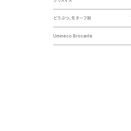
クリスマス
ハリネズミ
グラス
プレート
ホーロー
どうぶつ、モチーフ別
おままごと
花びん
メタル
くま、ベア
Umineco Brocante
小物入れ
お菓子の型
プラスチック
うさぎ
調理器具
ピューター
ねこ、ネコ
イヌ、いぬ
ことり、にわとり
ハリネズミ