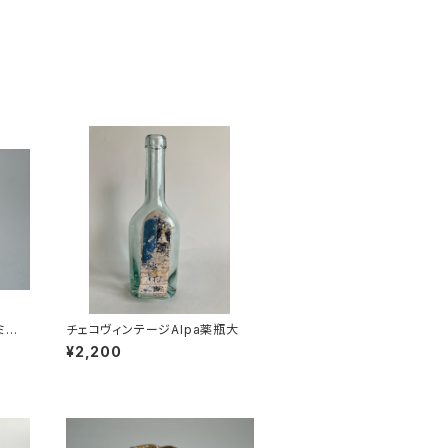
ミの
チェコヴィンテージAlpa薬瓶大
¥2,200