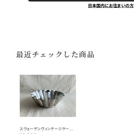
日本国内にお住まいの方
最近チェックした商品
スウェーデンヴィンテージケーキ
型