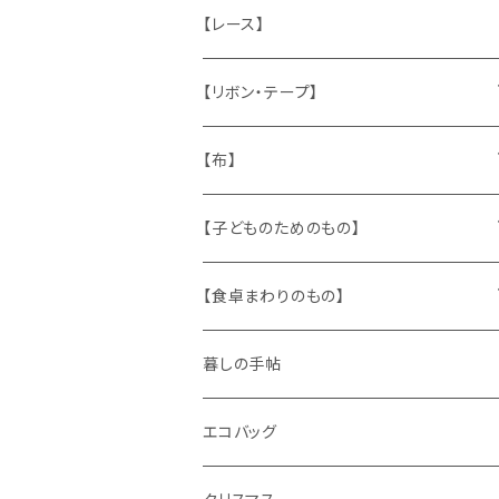
ねこ
お部屋に飾るもの
蔵書票、荷札、ビュバー、伝票
ひも、テープ
切手
木
【レース】
いぬ
メタル製品
シール、ステッカー、クロモス
スタンプ
貝
【リボン・テープ】
人形
缶、箱
陶磁器
袋、箱、ナプキン、コースター
文房具
メタル
チロルテープ・イニシャルテープ
【布】
ザントマン
文房具
パズル、ゲーム
ガラス
トリム
キッチンクロス、ナプキン
【子どものためのもの】
キャラクター
木製品
古本、古雑誌、古えほん
プラスチック
ワッペン
ニット
身に着けるもの
【食卓まわりのもの】
ピノキオ
ミニチュア、ドールハウス
古レコード
紙
布地
ガラス
暮しの手帖
ARI社
花びん
古せっけん
陶磁器
エコバッグ
木のおもちゃ
小物入れ
カップアンドソーサー
ラッピングペーパー、壁紙
木製品