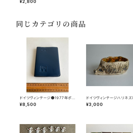
¥2,800
同じカテゴリの商品
ドイツヴィンテージ●1977年ポケ
ドイツヴィンテージハリネズ
ットカレンダーKDT手帳未使用D
小皿b
¥8,500
¥3,000
DR